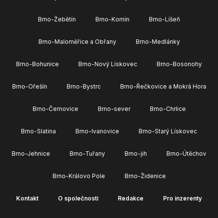
Brno-Žebětín
Brno-Komín
Brno-Líšeň
Brno-Maloměřice a Obřany
Brno-Medlánky
Brno-Bohunice
Brno-Nový Lískovec
Brno-Bosonohy
Brno-Ořešín
Brno-Bystrc
Brno-Řečkovice a Mokrá Hora
Brno-Černovice
Brno-sever
Brno-Chrlice
Brno-Slatina
Brno-Ivanovice
Brno-Starý Lískovec
Brno-Jehnice
Brno-Tuřany
Brno-jih
Brno-Útěchov
Brno-Královo Pole
Brno-Židenice
Kontakt
O společnosti
Redakce
Pro inzerenty