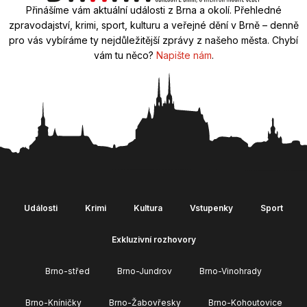
Přinášíme vám aktuální události z Brna a okolí. Přehledné
zpravodajství, krimi, sport, kulturu a veřejné dění v Brně – denně
pro vás vybíráme ty nejdůležitější zprávy z našeho města. Chybí
vám tu něco?
Napište nám
.
Události
Krimi
Kultura
Vstupenky
Sport
Exkluzivní rozhovory
Brno-střed
Brno-Jundrov
Brno-Vinohrady
Brno-Kníničky
Brno-Žabovřesky
Brno-Kohoutovice