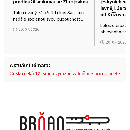
prodloužil smlouvu se Zbrojovkou
jeskyních se 
levněji. Je to
Talentovaný záložník Lukas Saal má i
od Křížova s
nadále spojenou svou budoucnost…
Letos o prázdn
29. 07. 2026
objevného ses
20. 07. 2026
Aktuální témata:
Česko čeká 12. srpna výrazné zatmění Slunce a mete…