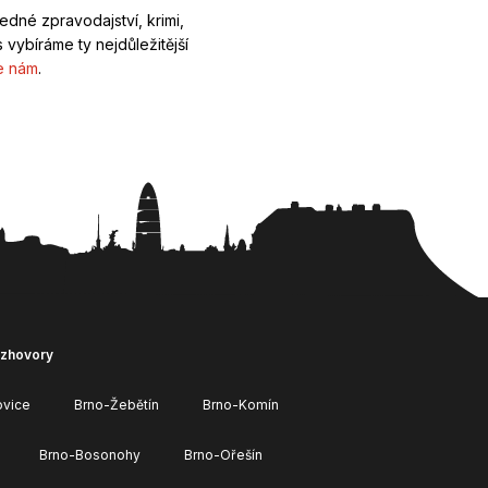
ledné zpravodajství, krimi,
 vybíráme ty nejdůležitější
e nám
.
ozhovory
ovice
Brno-Žebětín
Brno-Komín
Brno-Bosonohy
Brno-Ořešín