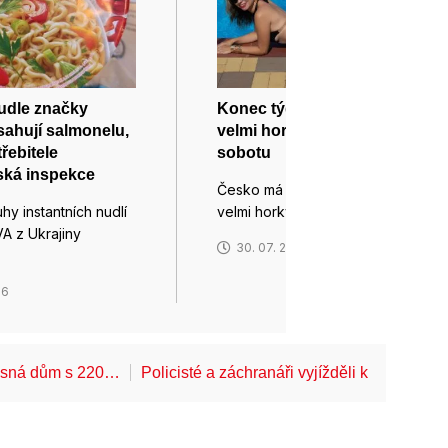
nudle značky
Konec týdne bude v Česku
ahují salmonelu,
velmi horký, zaprší hlavně v
řebitele
sobotu
ská inspekce
Česko má před sebou několik
hy instantních nudlí
velmi horkých dnů. Zejména ve…
A z Ukrajiny
30. 07. 2026
26
Lesná dům s 220…
Policisté a záchranáři vyjížděli k pádům z 