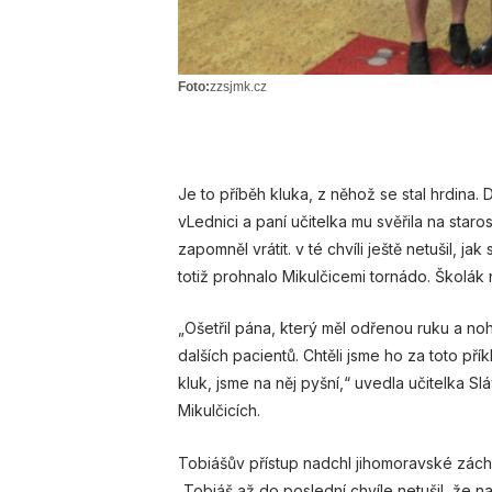
Foto:
zzsjmk.cz
Je to příběh kluka, z něhož se stal hrdina. 
vLednici a paní učitelka mu svěřila na star
zapomněl vrátit. v té chvíli ještě netušil, j
totiž prohnalo Mikulčicemi tornádo. Školák
„Ošetřil pána, který měl odřenou ruku a no
dalších pacientů. Chtěli jsme ho za toto př
kluk, jsme na něj pyšní,“ uvedla učitelka 
Mikulčicích.
Tobiášův přístup nadchl jihomoravské záchr
„Tobiáš až do poslední chvíle netušil, že na