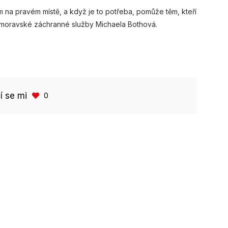
em na pravém místě, a když je to potřeba, pomůže těm, kteří
homoravské záchranné služby Michaela Bothová.
bí se mi
0