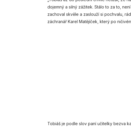
dojemný a silný zážitek. Stálo to za to, nen
zachoval skvěle a zaslouží si pochvalu, rá
záchranář Karel Matějíček, který po ničivé
Tobiáš je podle slov paní učitelky bezva k