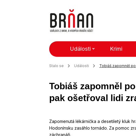
Události
Krimi
Stalo se
Události
Tobiáš zapomněl po vý
Tobiáš zapomněl po v
pak ošetřoval lidi z
Zapomenutá lékárnička a desetiletý kluk hrál
Hodonínsku zasáhlo tornádo. Za pomoc zran
záchranáři.