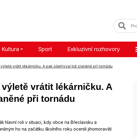
Kultura
Sport
Exkluzivní rozhovory
letě vrátit lékárničku. A pak ošetřoval lidi zraněné při tornádu
ýletě vrátit lékárničku. A
raněné při tornádu
i hlavní roli v situaci, kdy obce na Břeclavsku a
ěným ho na začátku školního roku ocenili jihomoravští