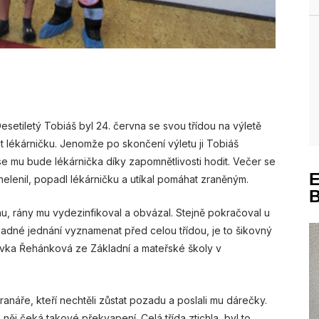
Desetiletý Tobiáš byl 24. června se svou třídou na výletě
ost lékárničku. Jenomže po skončení výletu ji Tobiáš
ak se mu bude lékárnička díky zapomnětlivosti hodit. Večer se
 nelenil, popadl lékárničku a utíkal pomáhat zraněným.
hu, rány mu vydezinfikoval a obvázal. Stejně pokračoval u
íkladné jednání vyznamenat před celou třídou, je to šikovný
Slávka Řehánková ze Základní a mateřské školy v
anáře, kteří nechtěli zůstat pozadu a poslali mu dárečky.
 něj čeká takové překvapení. Celá třída ztichla, byl to