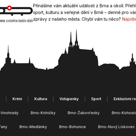
Přinášíme vám aktuální události z Brna a okolí. Přeh
sport, kulturu a veřejné dění v Brně – denně pro vás
zprávy z našeho města. Chybí vám tu něco?
Napišt
Krimi
Kultura
Vstupenky
Sport
Exkluzivní r
-Vinohrady
Brno-Kníničky
Brno-Žabovřesky
Brno-Kohout
řany
Brno-Medlánky
Brno-Bohunice
Brno-Nový Lískovec