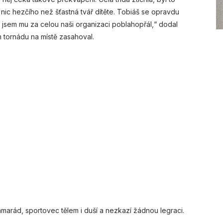
í nic hezčího než šťastná tvář dítěte. Tobiáš se opravdu
d jsem mu za celou naši organizaci poblahopřál,“ dodal
m tornádu na místě zasahoval.
amarád, sportovec tělem i duší a nezkazí žádnou legraci.