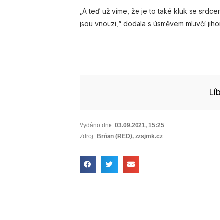
„A teď už víme, že je to také kluk se srdc
jsou vnouzi,“ dodala s úsměvem mluvčí ji
Lí
Vydáno dne:
03.09.2021
,
15:25
Zdroj:
Brňan (RED), zzsjmk.cz