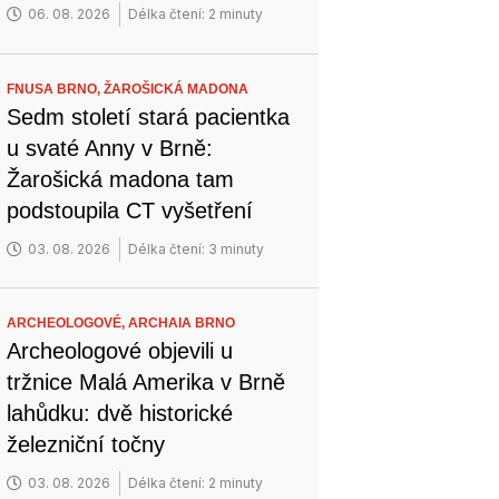
06. 08. 2026
Délka čtení: 2 minuty
FNUSA BRNO,
ŽAROŠICKÁ MADONA
Sedm století stará pacientka
u svaté Anny v Brně:
Žarošická madona tam
podstoupila CT vyšetření
03. 08. 2026
Délka čtení: 3 minuty
ARCHEOLOGOVÉ,
ARCHAIA BRNO
Archeologové objevili u
tržnice Malá Amerika v Brně
lahůdku: dvě historické
železniční točny
03. 08. 2026
Délka čtení: 2 minuty