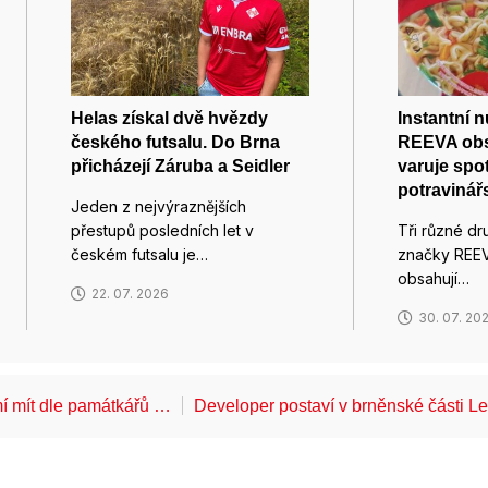
Helas získal dvě hvězdy
Instantní 
českého futsalu. Do Brna
REEVA obs
přicházejí Záruba a Seidler
varuje spot
potravinář
Jeden z nejvýraznějších
přestupů posledních let v
Tři různé dru
českém futsalu je…
značky REEV
obsahují…
22. 07. 2026
30. 07. 20
í mít dle památkářů …
Developer postaví v brněnské části 