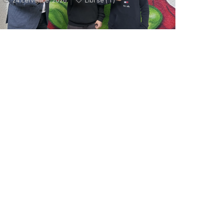
24 července, 2026
Líbí se (
1 )