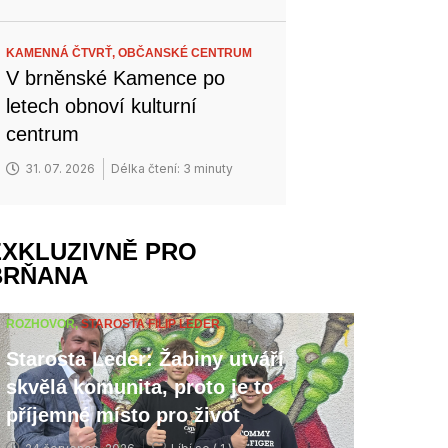
KAMENNÁ ČTVRŤ,
OBČANSKÉ CENTRUM
V brněnské Kamence po
letech obnoví kulturní
centrum
31. 07. 2026
Délka čtení: 3 minuty
EXKLUZIVNĚ PRO
BRŇANA
ROZHOVOR,
STAROSTA FILIP LEDER
Starosta Leder: Žabiny utváří
skvělá komunita, proto je to
příjemné místo pro život