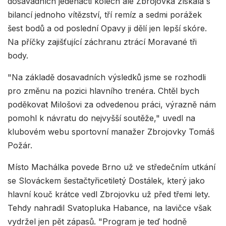
dosavadních jedenácti kolech ale Zbrojovka získala s
bilancí jednoho vítězství, tří remíz a sedmi porážek
šest bodů a od poslední Opavy ji dělí jen lepší skóre.
Na příčky zajišťující záchranu ztrácí Moravané tři
body.
"Na základě dosavadních výsledků jsme se rozhodli
pro změnu na pozici hlavního trenéra. Chtěl bych
poděkovat Milošovi za odvedenou práci, výrazně nám
pomohl k návratu do nejvyšší soutěže," uvedl na
klubovém webu sportovní manažer Zbrojovky Tomáš
Požár.
Místo Machálka povede Brno už ve středečním utkání
se Slováckem šestačtyřicetiletý Dostálek, který jako
hlavní kouč krátce vedl Zbrojovku už před třemi lety.
Tehdy nahradil Svatopluka Habance, na lavičce však
vydržel jen pět zápasů. "Program je teď hodně