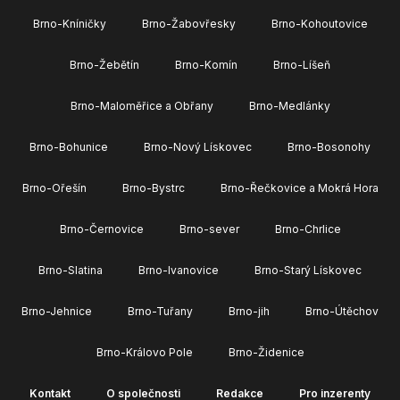
Brno-Kníničky
Brno-Žabovřesky
Brno-Kohoutovice
Brno-Žebětín
Brno-Komín
Brno-Líšeň
Brno-Maloměřice a Obřany
Brno-Medlánky
Brno-Bohunice
Brno-Nový Lískovec
Brno-Bosonohy
Brno-Ořešín
Brno-Bystrc
Brno-Řečkovice a Mokrá Hora
Brno-Černovice
Brno-sever
Brno-Chrlice
Brno-Slatina
Brno-Ivanovice
Brno-Starý Lískovec
Brno-Jehnice
Brno-Tuřany
Brno-jih
Brno-Útěchov
Brno-Královo Pole
Brno-Židenice
Kontakt
O společnosti
Redakce
Pro inzerenty