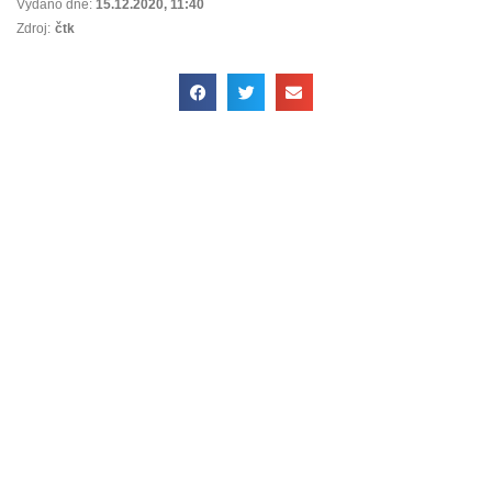
Vydáno dne:
15.12.2020
,
11:40
Zdroj:
čtk