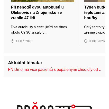
Při nehodě dvou autobusů u
Týden bude z
Oleksovic na Znojemsku se
teplotami až 
zranilo 47 lidí
bouřky
Dva autobusy s cestujícími se dnes
Celý tento týd
okolo 09:30 srazily u…
zřejmě tropický
18. 07. 2026
3. 08. 2026
Aktuální témata:
FN Brno má více pacientů s popálenými chodidly od …