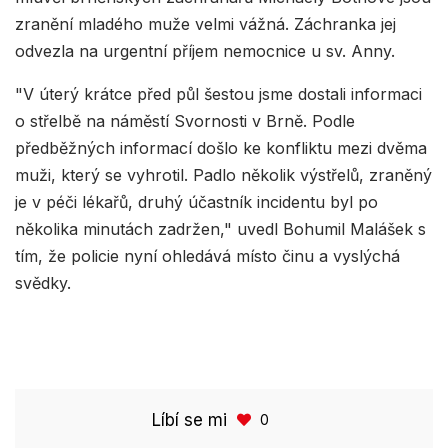
zranění mladého muže velmi vážná. Záchranka jej
odvezla na urgentní příjem nemocnice u sv. Anny.
"V úterý krátce před půl šestou jsme dostali informaci
o střelbě na náměstí Svornosti v Brně. Podle
předběžných informací došlo ke konfliktu mezi dvěma
muži, který se vyhrotil. Padlo několik výstřelů, zraněný
je v péči lékařů, druhý účastník incidentu byl po
několika minutách zadržen," uvedl Bohumil Malášek s
tím, že policie nyní ohledává místo činu a vyslýchá
svědky.
Líbí se mi
0