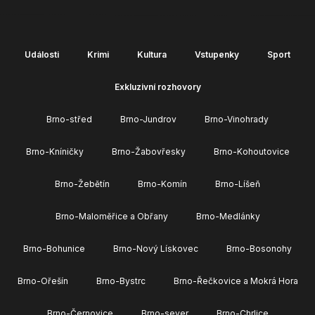
Události
Krimi
Kultura
Vstupenky
Sport
Exkluzivní rozhovory
Brno-střed
Brno-Jundrov
Brno-Vinohrady
Brno-Kníničky
Brno-Žabovřesky
Brno-Kohoutovice
Brno-Žebětín
Brno-Komín
Brno-Líšeň
Brno-Maloměřice a Obřany
Brno-Medlánky
Brno-Bohunice
Brno-Nový Lískovec
Brno-Bosonohy
Brno-Ořešín
Brno-Bystrc
Brno-Řečkovice a Mokrá Hora
Brno-Černovice
Brno-sever
Brno-Chrlice