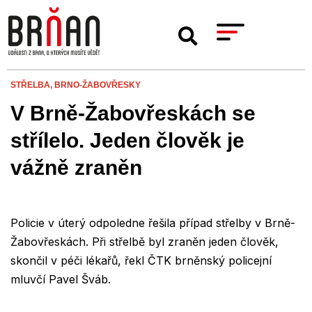
STŘELBA,
BRNO-ŽABOVŘESKY
V Brně-Žabovřeskách se
střílelo. Jeden člověk je
vážně zraněn
Policie v úterý odpoledne řešila případ střelby v Brně-
Žabovřeskách. Při střelbě byl zraněn jeden člověk,
skončil v péči lékařů, řekl ČTK brněnský policejní
mluvčí Pavel Šváb.