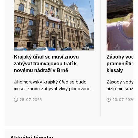
Krajský úřad se musí znovu
Zásoby vody 
zabývat tramvajovou tratí k
prameništi v 
novému nádraží v Brně
klesaly
Jihomoravský krajský úřad se bude
Zásoby vody pr
muset znovu zabývat vlivy plánované…
nízkému srážk
28. 07. 2026
23. 07. 2026
Aktuální témata: