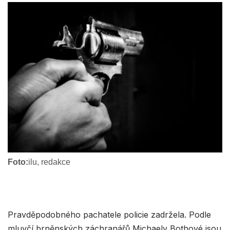
Foto:
ilu, redakce
Pravděpodobného pachatele policie zadržela. Podle
mluvčí brněnských záchranářů Michaely Bothové jsou