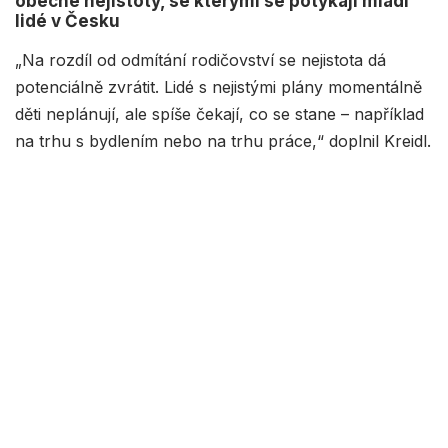
obecné nejistoty, se kterými se potýkají mladí
lidé v Česku
„Na rozdíl od odmítání rodičovství se nejistota dá
potenciálně zvrátit. Lidé s nejistými plány momentálně
děti neplánují, ale spíše čekají, co se stane – například
na trhu s bydlením nebo na trhu práce,“ doplnil Kreidl.