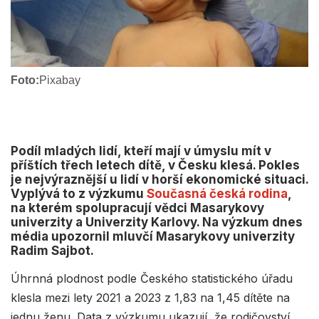
Foto:
Pixabay
Podíl mladých lidí, kteří mají v úmyslu mít v
příštích třech letech dítě, v Česku klesá. Pokles
je nejvýraznější u lidí v horší ekonomické situaci.
Vyplývá to z výzkumu
Současná česká rodina
,
na kterém spolupracují vědci Masarykovy
univerzity a Univerzity Karlovy. Na výzkum dnes
média upozornil mluvčí Masarykovy univerzity
Radim Sajbot.
Úhrnná plodnost podle Českého statistického úřadu
klesla mezi lety 2021 a 2023 z 1,83 na 1,45 dítěte na
jednu ženu. Data z výzkumu ukazují, že rodičovství