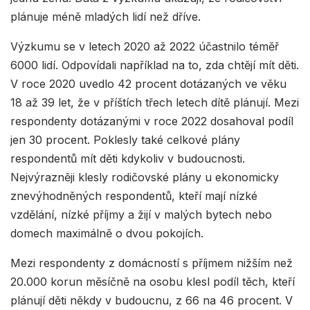
plánuje méně mladých lidí než dříve.
Výzkumu se v letech 2020 až 2022 účastnilo téměř
6000 lidí. Odpovídali například na to, zda chtějí mít děti.
V roce 2020 uvedlo 42 procent dotázaných ve věku
18 až 39 let, že v příštích třech letech dítě plánují. Mezi
respondenty dotázanými v roce 2022 dosahoval podíl
jen 30 procent. Poklesly také celkové plány
respondentů mít děti kdykoliv v budoucnosti.
Nejvýrazněji klesly rodičovské plány u ekonomicky
znevýhodněných respondentů, kteří mají nízké
vzdělání, nízké příjmy a žijí v malých bytech nebo
domech maximálně o dvou pokojích.
Mezi respondenty z domácností s příjmem nižším než
20.000 korun měsíčně na osobu klesl podíl těch, kteří
plánují děti někdy v budoucnu, z 66 na 46 procent. V