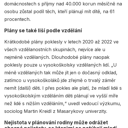
domácnostech s příjmy nad 40.000 korun měsíčně na
osobu zůstal podíl těch, kteří plánují mít dítě, na 61
procentech.
Plány se také liší podle vzdělání
Krátkodobé plány poklesly v letech 2020 až 2022 ve
všech vzdělanostních skupinách, nejvíce ale u
nejméně vzdělaných. Dlouhodobé plány naopak
poklesly pouze u vysokoškolsky vzdělaných lidí. „U
méně vzdělaných tak může jít jen o dočasný odklad,
zatímco u vysokoškoláků jde zřejmě o trvalý záměr
nemít (další) děti. I přes pokles ale platí, že mladí lidé s
vysokoškolským vzděláním děti plánují ve vyšší míře
než lidé s nižším vzděláním,“ uvedl vedoucí výzkumu,
sociolog Martin Kreidl z Masarykovy univerzity.
Nejistota v plánování rodiny může odrážet