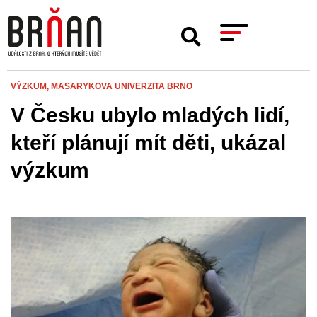
VÝZKUM,
MASARYKOVA UNIVERZITA BRNO
V Česku ubylo mladých lidí,
kteří plánují mít děti, ukázal
výzkum