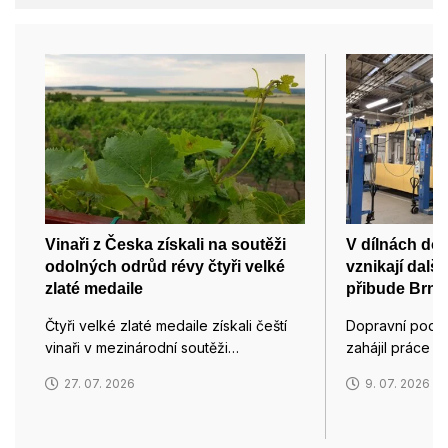
Vinaři z Česka získali na soutěži
V dílnách do
odolných odrůd révy čtyři velké
vznikají dalš
zlaté medaile
přibude Brnu 
Čtyři velké zlaté medaile získali čeští
Dopravní podn
vinaři v mezinárodní soutěži…
zahájil práce 
27. 07. 2026
9. 07. 2026