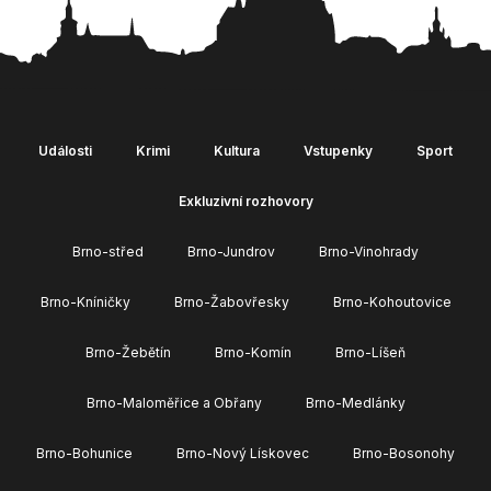
Události
Krimi
Kultura
Vstupenky
Sport
Exkluzivní rozhovory
Brno-střed
Brno-Jundrov
Brno-Vinohrady
Brno-Kníničky
Brno-Žabovřesky
Brno-Kohoutovice
Brno-Žebětín
Brno-Komín
Brno-Líšeň
Brno-Maloměřice a Obřany
Brno-Medlánky
Brno-Bohunice
Brno-Nový Lískovec
Brno-Bosonohy