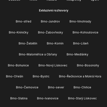
Exkluzivní rozhovory
Brno-střed
Brno-Jundrov
Brno-Vinohrady
Brno-Kníničky
Brno-Žabovřesky
Brno-Kohoutovice
Brno-Žebětín
Brno-Komín
Brno-Líšeň
Brno-Maloměřice a Obřany
Brno-Medlánky
Brno-Bohunice
Brno-Nový Lískovec
Brno-Bosonohy
Brno-Ořešín
Brno-Bystrc
Brno-Řečkovice a Mokrá Hora
Brno-Černovice
Brno-sever
Brno-Chrlice
Brno-Slatina
Brno-Ivanovice
Brno-Starý Lískovec