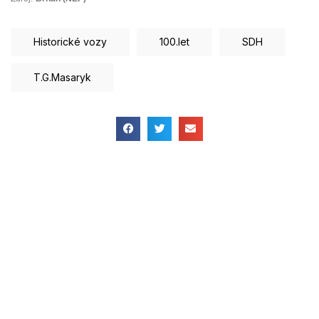
Historické vozy
100.let
SDH
T.G.Masaryk