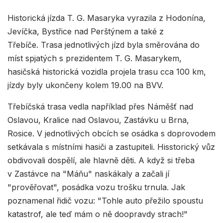
Historická jízda T. G. Masaryka vyrazila z Hodonína,
Jevíčka, Bystřice nad Perštýnem a také z
Třebíče. Trasa jednotlivých jízd byla směrována do
míst spjatých s prezidentem T. G. Masarykem,
hasičská historická vozidla projela trasu cca 100 km,
jízdy byly ukončeny kolem 19.00 na BVV.
Třebíčská trasa vedla například přes Náměšť nad
Oslavou, Kralice nad Oslavou, Zastávku u Brna,
Rosice. V jednotlivých obcích se osádka s doprovodem
setkávala s místními hasiči a zastupiteli. Hisstorický vůz
obdivovali dospělí, ale hlavně děti. A když si třeba
v Zastávce na "Máňu" naskákaly a začali jí
"prověřovat", posádka vozu trošku trnula. Jak
poznamenal řidič vozu: "Tohle auto přežilo spoustu
katastrof, ale teď mám o ně doopravdy strach!"