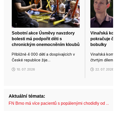
Sobotní akce Úsměvy navzdory
Vinařská kom
bolesti má podpořit děti s
pokračuje čt
chronickým onemocněním kloubů
bobulky
Přibližně 4 000 dětí a dospívajících v
Vinařská kome
České republice žije…
čtvrtým dílem 
10. 07. 2026
22. 07. 2026
Aktuální témata:
FN Brno má více pacientů s popálenými chodidly od …