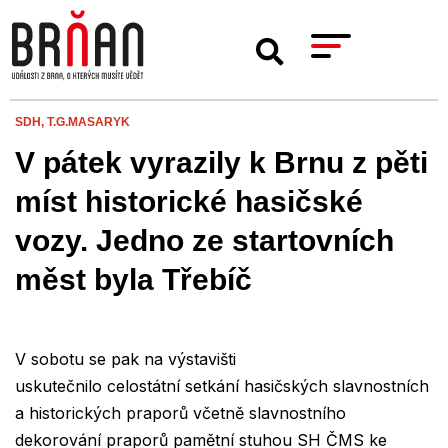
SDH,
T.G.MASARYK
V pátek vyrazily k Brnu z pěti
míst historické hasičské
vozy. Jedno ze startovních
měst byla Třebíč
V sobotu se pak na výstavišti
uskutečnilo celostátní setkání hasičských slavnostních
a historických praporů včetně slavnostního
dekorování praporů pamětní stuhou SH ČMS ke