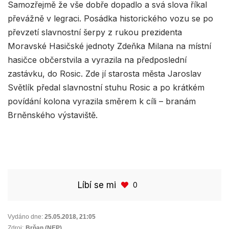
Samozřejmě že vše dobře dopadlo a svá slova říkal
převážně v legraci. Posádka historického vozu se po
převzetí slavnostní šerpy z rukou prezidenta
Moravské Hasičské jednoty Zdeňka Milana na místní
hasičce občerstvila a vyrazila na předposlední
zastávku, do Rosic. Zde jí starosta města Jaroslav
Světlík předal slavnostní stuhu Rosic a po krátkém
povídání kolona vyrazila směrem k cíli – branám
Brněnského výstaviště.
Líbí se mi
0
Vydáno dne:
25.05.2018
,
21:05
Zdroj:
Brňan (NEP)