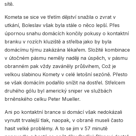
sítě.
Kometa se sice ve třetím dějství snažila o zvrat v
utkání, Boleslav však byla stále o něco lepší. Přes
úpornou snahu domácích končily pokusy o kontaktní
branku v rozích kluziště a střelba jako by byla
domácímu týmu zakázána lékařem. Složité kombinace
v útočném pásmu neměly naději na úspěch, v pásmu
obranném pak vždy zaváněly průšvihem, Což je
velkou slabinou Komety v celé letošní sezóně. Přesto
se však domácím podařilo snížit na dostřel. Střelcem
druhého gólu byl americký sniper ve službách
brněnského celku Peter Mueller.
Ani po kontaktní brance si domácí však nedokázali
vynutit trvalejší tlak, naopak, v obraně museli často
hasit velké problémy. A to se jim v 57 minutě