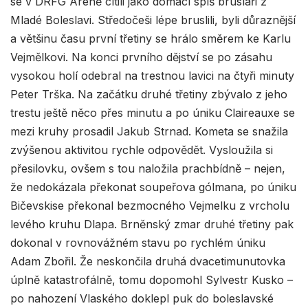
se v DRFG Aréně cítili jako domácí spíš bruslaři z
Mladé Boleslavi. Středočeši lépe bruslili, byli důraznější
a většinu času první třetiny se hrálo směrem ke Karlu
Vejmělkovi. Na konci prvního dějství se po zásahu
vysokou holí odebral na trestnou lavici na čtyři minuty
Peter Trška. Na začátku druhé třetiny zbývalo z jeho
trestu ještě něco přes minutu a po úniku Claireauxe se
mezi kruhy prosadil Jakub Strnad. Kometa se snažila
zvýšenou aktivitou rychle odpovědět. Vysloužila si
přesilovku, ovšem s tou naložila prachbídně – nejen,
že nedokázala překonat soupeřova gólmana, po úniku
Bičevskise překonal bezmocného Vejmelku z vrcholu
levého kruhu Dlapa. Brněnský zmar druhé třetiny pak
dokonal v rovnovážném stavu po rychlém úniku
Adam Zbořil. Že neskončila druhá dvacetimunutovka
úplně katastrofálně, tomu dopomohl Sylvestr Kusko –
po nahození Vlaského doklepl puk do boleslavské