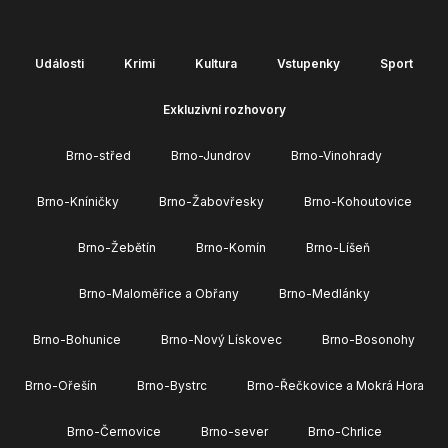
Události
Krimi
Kultura
Vstupenky
Sport
Exkluzivní rozhovory
Brno-střed
Brno-Jundrov
Brno-Vinohrady
Brno-Kníničky
Brno-Žabovřesky
Brno-Kohoutovice
Brno-Žebětín
Brno-Komín
Brno-Líšeň
Brno-Maloměřice a Obřany
Brno-Medlánky
Brno-Bohunice
Brno-Nový Lískovec
Brno-Bosonohy
Brno-Ořešín
Brno-Bystrc
Brno-Řečkovice a Mokrá Hora
Brno-Černovice
Brno-sever
Brno-Chrlice