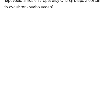
nepovedlo a hosté se opět díky Ondřeji Dlapovi dostali
do dvoubrankového vedení.