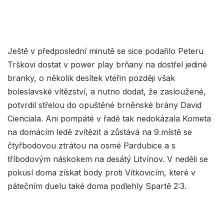
Ještě v předposlední minutě se sice podařilo Peteru
Trškovi dostat v power play brňany na dostřel jediné
branky, o několik desítek vteřin později však
boleslavské vítězství, a nutno dodat, že zasloužené,
potvrdil střelou do opuštěné brněnské brány David
Cienciala. Ani pompáté v řadě tak nedokázala Kometa
na domácím ledě zvítězit a zůstává na 9.místě se
čtyřbodovou ztrátou na osmé Pardubice a s
tříbodovým náskokem na desátý Litvínov. V neděli se
pokusí doma získat body proti Vítkovicím, které v
pátečním duelu také doma podlehly Spartě 2:3.