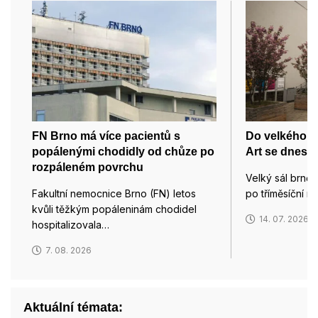
FN Brno má více pacientů s
Do velkého s
popálenými chodidly od chůze po
Art se dnes v
rozpáleném povrchu
Velký sál brně
Fakultní nemocnice Brno (FN) letos
po tříměsíční r
kvůli těžkým popáleninám chodidel
14. 07. 2026
hospitalizovala…
7. 08. 2026
Aktuální témata: