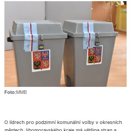
Foto:
MMB
O lídrech pro podzimní komunální volby v okresních
městech Jihomoravského kraje má většina stran a