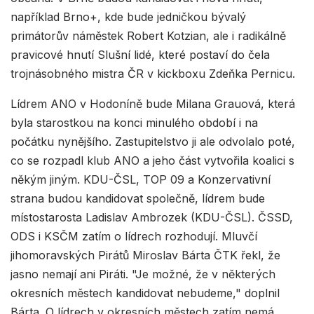
například Brno+, kde bude jedničkou bývalý
primátorův náměstek Robert Kotzian, ale i radikálně
pravicové hnutí Slušní lidé, které postaví do čela
trojnásobného mistra ČR v kickboxu Zdeňka Pernicu.
Lídrem ANO v Hodoníně bude Milana Grauová, která
byla starostkou na konci minulého období i na
počátku nynějšího. Zastupitelstvo ji ale odvolalo poté,
co se rozpadl klub ANO a jeho část vytvořila koalici s
někým jiným. KDU-ČSL, TOP 09 a Konzervativní
strana budou kandidovat společně, lídrem bude
místostarosta Ladislav Ambrozek (KDU-ČSL). ČSSD,
ODS i KSČM zatím o lídrech rozhodují. Mluvčí
jihomoravských Pirátů Miroslav Bárta ČTK řekl, že
jasno nemají ani Piráti. "Je možné, že v některých
okresních městech kandidovat nebudeme," doplnil
Bárta. O lídrech v okresních městech zatím nemá