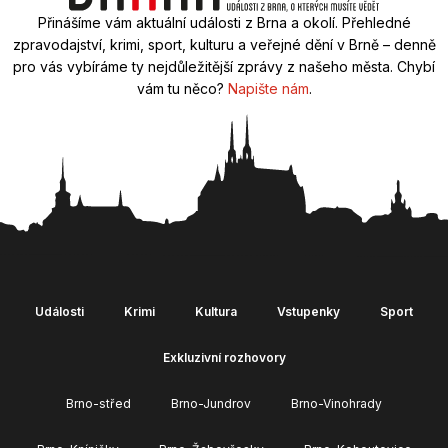
Přinášíme vám aktuální události z Brna a okolí. Přehledné
zpravodajství, krimi, sport, kulturu a veřejné dění v Brně – denně
pro vás vybíráme ty nejdůležitější zprávy z našeho města. Chybí
vám tu něco?
Napište nám
.
Události
Krimi
Kultura
Vstupenky
Sport
Exkluzivní rozhovory
Brno-střed
Brno-Jundrov
Brno-Vinohrady