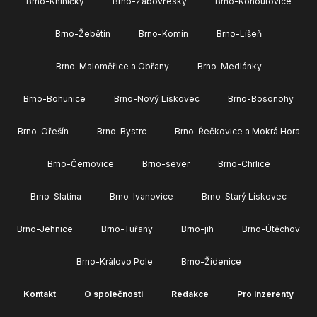
Brno-Kníničky
Brno-Žabovřesky
Brno-Kohoutovice
Brno-Žebětín
Brno-Komín
Brno-Líšeň
Brno-Maloměřice a Obřany
Brno-Medlánky
Brno-Bohunice
Brno-Nový Lískovec
Brno-Bosonohy
Brno-Ořešín
Brno-Bystrc
Brno-Řečkovice a Mokrá Hora
Brno-Černovice
Brno-sever
Brno-Chrlice
Brno-Slatina
Brno-Ivanovice
Brno-Starý Lískovec
Brno-Jehnice
Brno-Tuřany
Brno-jih
Brno-Útěchov
Brno-Královo Pole
Brno-Židenice
Kontakt
O společnosti
Redakce
Pro inzerenty