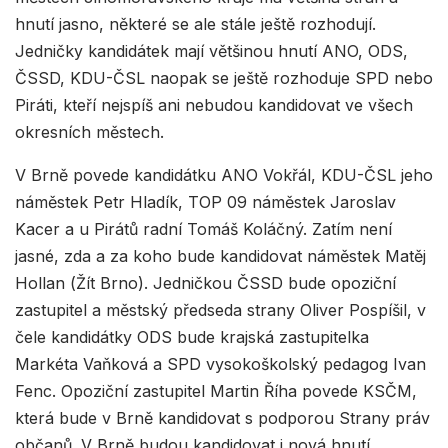
hnutí jasno, některé se ale stále ještě rozhodují.
Jedničky kandidátek mají většinou hnutí ANO, ODS,
ČSSD, KDU-ČSL naopak se ještě rozhoduje SPD nebo
Piráti, kteří nejspíš ani nebudou kandidovat ve všech
okresních městech.
V Brně povede kandidátku ANO Vokřál, KDU-ČSL jeho
náměstek Petr Hladík, TOP 09 náměstek Jaroslav
Kacer a u Pirátů radní Tomáš Koláčný. Zatím není
jasné, zda a za koho bude kandidovat náměstek Matěj
Hollan (Žít Brno). Jedničkou ČSSD bude opoziční
zastupitel a městský předseda strany Oliver Pospíšil, v
čele kandidátky ODS bude krajská zastupitelka
Markéta Vaňková a SPD vysokoškolský pedagog Ivan
Fenc. Opoziční zastupitel Martin Říha povede KSČM,
která bude v Brně kandidovat s podporou Strany práv
občanů. V Brně budou kandidovat i nová hnutí,