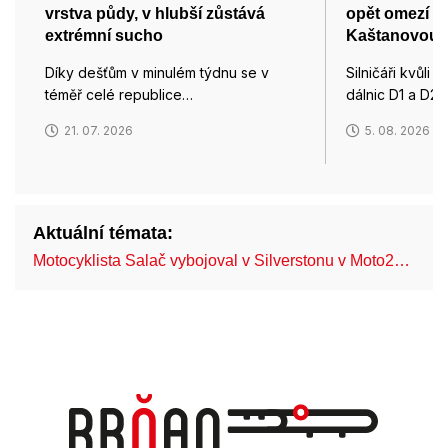
vrstva půdy, v hlubší zůstává
opět omezí p
extrémní sucho
Kaštanovou u
Díky dešťům v minulém týdnu se v
Silničáři kvůli 
téměř celé republice…
dálnic D1 a D2
21. 07. 2026
5. 08. 2026
Aktuální témata:
Motocyklista Salač vybojoval v Silverstonu v Moto2…
FN