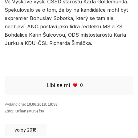
Ve Vyškově vyšle ČSSD starostu Karla Goldemunda.
Spekulovalo se o tom, že by na kandidátce mohl být
expremiér Bohuslav Sobotka, který se tam ale
neobjeví. ANO postaví jako lídra ředitelku MŠ a ZŠ
Bohdalice Karin Šulcovou, ODS místostarostu Karla
Jurku a KDU-ČSL Richarda Šimáčka.
Líbí se mi
0
Vydáno dne:
10.06.2018
,
19:58
Zdroj:
Brňan (MOŠ) čtk
volby 2018