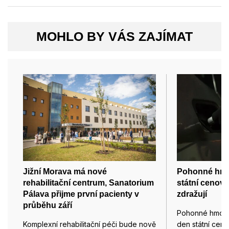
MOHLO BY VÁS ZAJÍMAT
Jižní Morava má nové
Pohonné hmot
rehabilitační centrum, Sanatorium
státní cenov
Pálava přijme první pacienty v
zdražují
průběhu září
Pohonné hmoty
Komplexní rehabilitační péči bude nově
den státní cen