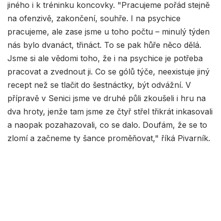
jiného i k tréninku koncovky. "Pracujeme pořád stejně
na ofenzivě, zakončení, souhře. I na psychice
pracujeme, ale zase jsme u toho počtu – minulý týden
nás bylo dvanáct, třináct. To se pak hůře něco dělá.
Jsme si ale vědomi toho, že i na psychice je potřeba
pracovat a zvednout ji. Co se gólů týče, neexistuje jiný
recept než se tlačit do šestnáctky, být odvážní. V
přípravě v Senici jsme ve druhé půli zkoušeli i hru na
dva hroty, jenže tam jsme ze čtyř střel třikrát inkasovali
a naopak pozahazovali, co se dalo. Doufám, že se to
zlomí a začneme ty šance proměňovat," říká Pivarník.