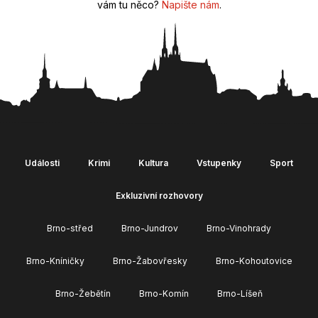
vám tu něco?
Napište nám
.
Události
Krimi
Kultura
Vstupenky
Sport
Exkluzivní rozhovory
Brno-střed
Brno-Jundrov
Brno-Vinohrady
Brno-Kníničky
Brno-Žabovřesky
Brno-Kohoutovice
Brno-Žebětín
Brno-Komín
Brno-Líšeň