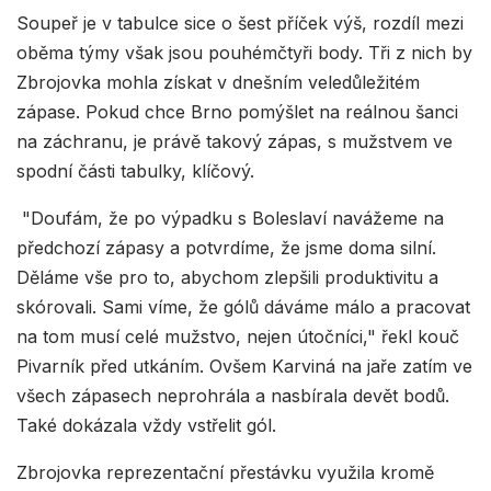
Soupeř je v tabulce sice o šest příček výš, rozdíl mezi
oběma týmy však jsou pouhémčtyři body. Tři z nich by
Zbrojovka mohla získat v dnešním veledůležitém
zápase. Pokud chce Brno pomýšlet na reálnou šanci
na záchranu, je právě takový zápas, s mužstvem ve
spodní části tabulky, klíčový.
"Doufám, že po výpadku s Boleslaví navážeme na
předchozí zápasy a potvrdíme, že jsme doma silní.
Děláme vše pro to, abychom zlepšili produktivitu a
skórovali. Sami víme, že gólů dáváme málo a pracovat
na tom musí celé mužstvo, nejen útočníci," řekl kouč
Pivarník před utkáním. Ovšem Karviná na jaře zatím ve
všech zápasech neprohrála a nasbírala devět bodů.
Také dokázala vždy vstřelit gól.
Zbrojovka reprezentační přestávku využila kromě