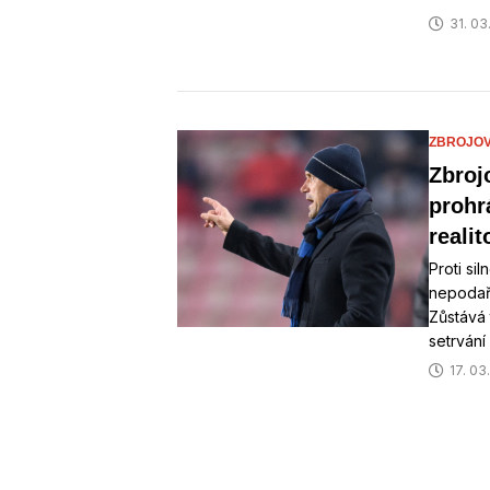
31. 03
ZBROJO
Zbroj
prohr
realit
Proti si
nepodaři
Zůstává 
setrvání
17. 03