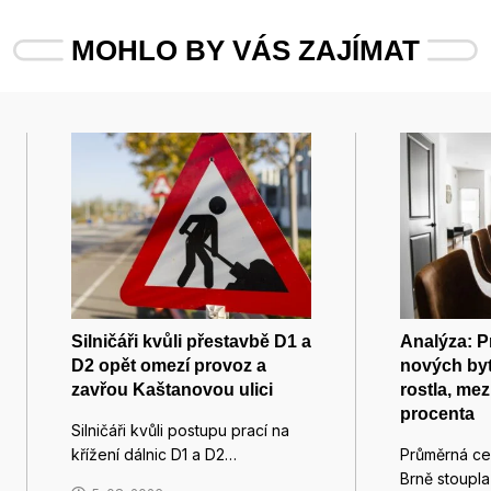
MOHLO BY VÁS ZAJÍMAT
Silničáři kvůli přestavbě D1 a
Analýza: 
D2 opět omezí provoz a
nových byt
zavřou Kaštanovou ulici
rostla, mez
procenta
Silničáři kvůli postupu prací na
křížení dálnic D1 a D2…
Průměrná ce
Brně stoupl