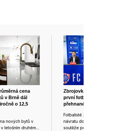
Průměrná cena
Zbrojovka si po návratu do
ů v Brně dál
první fotbalové ligy nedává
iročně o 12,5
přehnané cíle
Fotbalisté Zbrojovky si po
na nových bytů v
návratu do nejvyšší české
a v letošním druhém…
soutěže po…