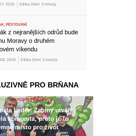
 07. 2026
Délka čtení: 3 minuty
ÁK,
PĚSTOVÁNÍ
ák z nejranějších odrůd bude
ihu Moravy o druhém
novém víkendu
 08. 2026
Délka čtení: 2 minuty
LUZIVNĚ PRO BRŇANA
OVOR,
STAROSTA FILIP LEDER
osta Leder: Žabiny utváří
lá komunita, proto je to
emné místo pro život