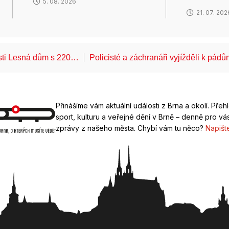
5. 08. 2026
21. 07. 202
ásti Lesná dům s 220…
Policisté a záchranáři vyjížděli k pád
Přinášíme vám aktuální události z Brna a okolí. Přeh
sport, kulturu a veřejné dění v Brně – denně pro vás
zprávy z našeho města. Chybí vám tu něco?
Napišt