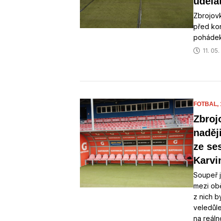
udělat
Zbrojovk
před kon
pohádek.
11. 05
FOTBAL,
Zbroj
naděj
ze se
Karvi
Soupeř j
mezi ob
z nich b
veledůl
na reáln