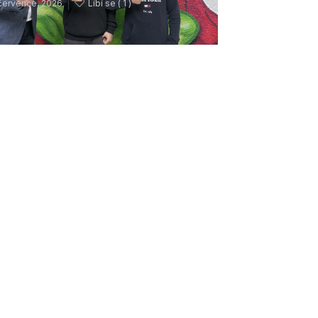
července, 2026
Líbí se (
1 )