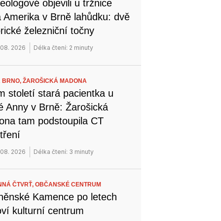
eologové objevili u tržnice
 Amerika v Brně lahůdku: dvě
orické železniční točny
 08. 2026
Délka čtení: 2 minuty
 BRNO,
ŽAROŠICKÁ MADONA
 století stará pacientka u
é Anny v Brně: Žarošická
na tam podstoupila CT
tření
 08. 2026
Délka čtení: 3 minuty
NÁ ČTVRŤ,
OBČANSKÉ CENTRUM
něnské Kamence po letech
ví kulturní centrum