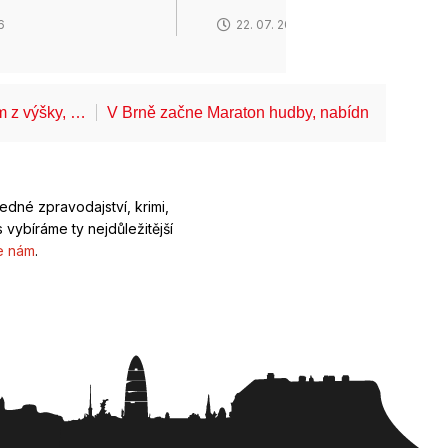
6
22. 07. 2026
ům z výšky, …
V Brně začne Maraton hudby, nabídne koncerty
ledné zpravodajství, krimi,
 vybíráme ty nejdůležitější
e nám
.