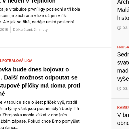
 v neděli v Teplicích
Arch
a je v tabulce první ligy poslední a tři kola
Malá
cem je záchrana v lize už jen v říši
hist
 Ale jak se říká, naděje umírá poslední.
03.
. 2018
Délka čtení: 2 minuty
FNUSA
Sedm
1.FOTBALOVÁ LIGA
svat
ovka bude dnes bojovat o
mado
i. Další možnost odpoutat se
vyše
stupové příčky má doma proti
03.
né
e v tabulce sice o šest příček výš, rozdíl
KAMEN
ěma týmy však jsou pouhémčtyři body. Tři
V br
y Zbrojovka mohla získat v dnešním
ežitém zápase. Pokud chce Brno pomýšlet
obno
ou šanci…