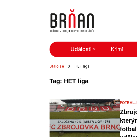
Události
Krimi
Stalo se
HET liga
Tag: HET liga
FOTBAL,
Zbroj
který
fotba