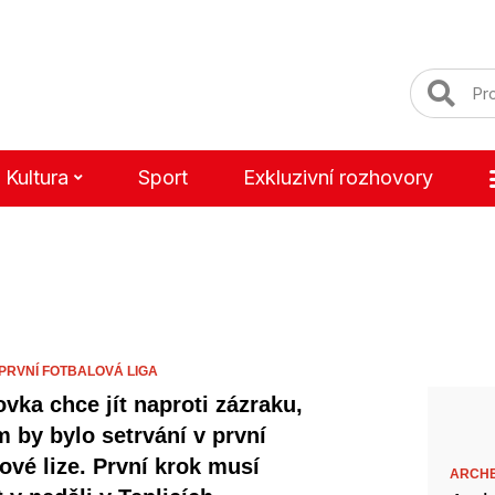
Kultura
Sport
Exkluzivní rozhovory
PRVNÍ FOTBALOVÁ LIGA
ovka chce jít naproti zázraku,
m by bylo setrvání v první
lové lize. První krok musí
ARCH