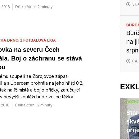
31.
. 2018
Délka čtení: 2 minuty
BURČ
Burč
na j
VKA BRNO,
1.FOTBALOVÁ LIGA
ovka na severu Čech
srp
ála. Boj o záchranu se stává
04.
ou
lnému soupeři se Zbrojovce zápas
l a s Libercem prohrála na jeho hřišti 0:2.
EXK
tak na 15.místě a boj o příčky, zaručující
 v nevyšší soutěži bude velice těžký.
ROZH
. 2018
Délka čtení: 2 minuty
Star
skvě
příj