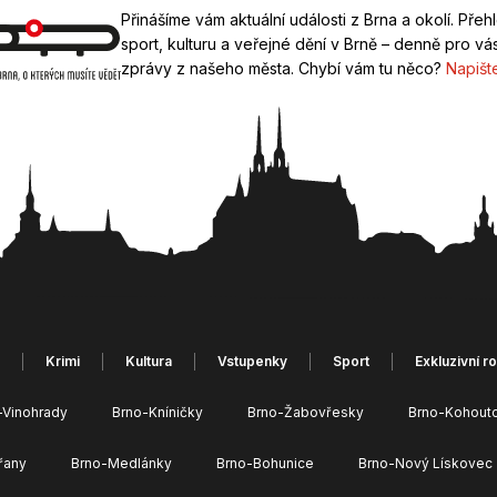
Přinášíme vám aktuální události z Brna a okolí. Přeh
sport, kulturu a veřejné dění v Brně – denně pro vás
zprávy z našeho města. Chybí vám tu něco?
Napišt
Krimi
Kultura
Vstupenky
Sport
Exkluzivní r
-Vinohrady
Brno-Kníničky
Brno-Žabovřesky
Brno-Kohout
řany
Brno-Medlánky
Brno-Bohunice
Brno-Nový Lískovec