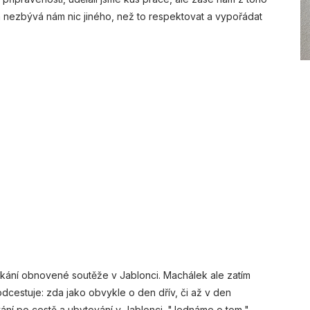
 a nezbývá nám nic jiného, než to respektovat a vypořádat
kání obnovené soutěže v Jablonci. Machálek ale zatím
dcestuje: zda jako obvykle o den dřív, či až v den
ání po cestě a ubytování v Jablonci. "Jednáme o tom,"