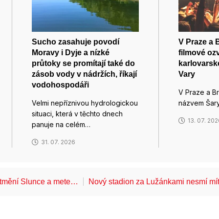
Sucho zasahuje povodí
V Praze a 
Moravy i Dyje a nízké
filmové oz
průtoky se promítají také do
karlovarsk
zásob vody v nádržích, říkají
Vary
vodohospodáři
V Praze a Br
Velmi nepříznivou hydrologickou
názvem Šary
situaci, která v těchto dnech
13. 07. 20
panuje na celém…
31. 07. 2026
atmění Slunce a mete…
Nový stadion za Lužánkami nesmí mí