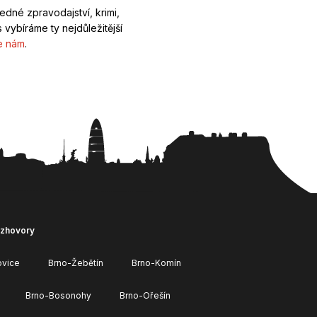
ledné zpravodajství, krimi,
 vybíráme ty nejdůležitější
e nám
.
ozhovory
ovice
Brno-Žebětín
Brno-Komín
Brno-Bosonohy
Brno-Ořešín