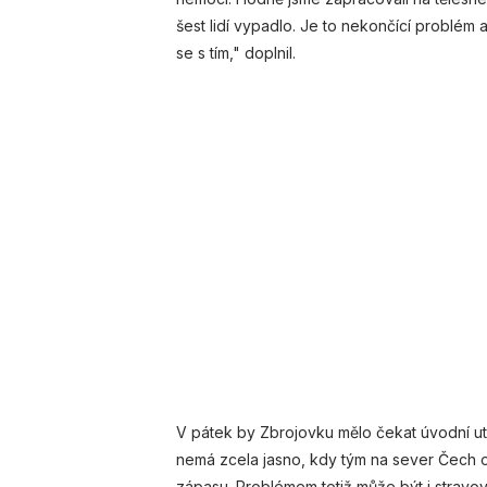
šest lidí vypadlo. Je to nekončící problém
se s tím," doplnil.
V pátek by Zbrojovku mělo čekat úvodní ut
nemá zcela jasno, kdy tým na sever Čech o
zápasu. Problémem totiž může být i stravov