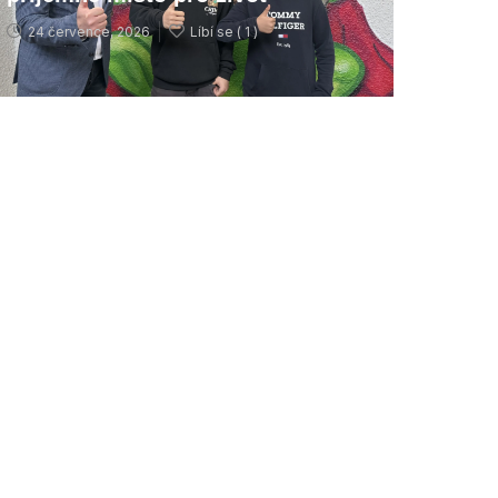
24 července, 2026
Líbí se (
1 )