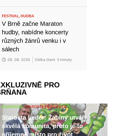
FESTIVAL,
HUDBA
V Brně začne Maraton
hudby, nabídne koncerty
různých žánrů venku i v
sálech
06. 08. 2026
Délka čtení: 3 minuty
EXKLUZIVNĚ PRO
BRŇANA
ROZHOVOR,
STAROSTA FILIP LEDER
Starosta Leder: Žabiny utváří
skvělá komunita, proto je to
příjemné místo pro život