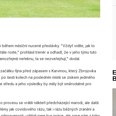
 během měsíční nucené přestávky. "Vždyť vidíte, jak to
le roste," prohlásil trenér a odhadl, že v jeho týmu tuto
amozřejmě neřeknu, ta se nezveřejňují," dodal.
začátku října před zápasem s Karvinou, který Zbrojovka
ala po šesti kolech na posledním místě se ziskem jediného
ve středu a jeho výsledky by měly být směrodatné pro
 procesu se vrátili někteří předcházející marodi, ale další
blémy jak covidového rázu, tak i rázu běžných zranění a
připravenosti, udělali jsme kus práce, ale zase nám z toho