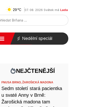
29
07. 08. 2026 Svátek má
Lada
Nedělní speciál
NEJČTENĚJŠÍ
FNUSA BRNO,
ŽAROŠICKÁ MADONA
Sedm století stará pacientka
u svaté Anny v Brně:
Žarošická madona tam