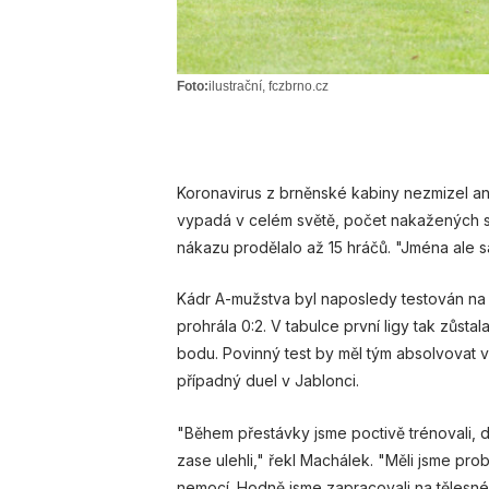
Foto:
ilustrační, fczbrno.cz
Koronavirus z brněnské kabiny nezmizel ani
vypadá v celém světě, počet nakažených stá
nákazu prodělalo až 15 hráčů. "Jména ale s
Kádr A-mužstva byl naposledy testován na 
prohrála 0:2. V tabulce první ligy tak zůst
bodu. Povinný test by měl tým absolvovat 
případný duel v Jablonci.
"Během přestávky jsme poctivě trénovali, do
zase ulehli," řekl Machálek. "Měli jsme pro
nemocí. Hodně jsme zapracovali na tělesné 