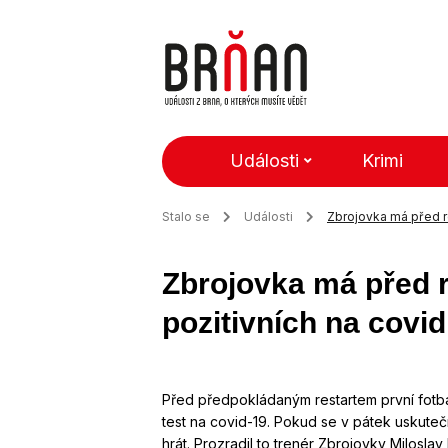
Události
Krimi
Stalo se
Události
Zbrojovka má před re
Zbrojovka má před r
pozitivních na covid
Před předpokládaným restartem první fotba
test na covid-19. Pokud se v pátek uskute
hrát. Prozradil to trenér Zbrojovky Milosla