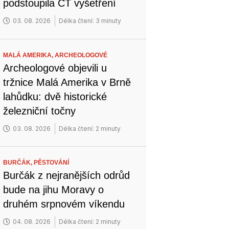
podstoupila CT vyšetření
03. 08. 2026
Délka čtení: 3 minuty
MALÁ AMERIKA,
ARCHEOLOGOVÉ
Archeologové objevili u
tržnice Malá Amerika v Brně
lahůdku: dvě historické
železniční točny
03. 08. 2026
Délka čtení: 2 minuty
BURČÁK,
PĚSTOVÁNÍ
Burčák z nejranějších odrůd
bude na jihu Moravy o
druhém srpnovém víkendu
04. 08. 2026
Délka čtení: 2 minuty