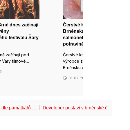
Brně dnes začínají
Čerstvé krůtí plátky z
věny
Brněnska obsahují
ého festivalu Šary
salmonelu, varuje
potravinářská inspekce
ně začínají pod
Čerstvé krůtí prsní plátky
 Vary filmové…
výrobce ze Židlochovic na
Brněnsku obsahují…
26
31. 07. 2026
t dle památkářů …
Developer postaví v brněnské části Lesn