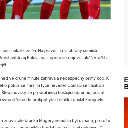
icemi několik změn. Na pravém kraji obrany se místo
tavil Juraj Kotula, na stoperu se objevil Lukáš Vraštil a
jčí.
hned ve druhé minutě zahrávala nebezpečný přímý kop. K
eho pokus se mezi tři tyče nevešel. Domácí se tlačili do
r Štepanovský se prodral mezi hostující obranou, poslal
n svou střelou do protipohybu Letáčka poslal Zbrojovku
ala znovu, ale branka Magery nemohla být uznána, protože
minovalo a nepouštělo Pardubice na vlastní polovinu. O