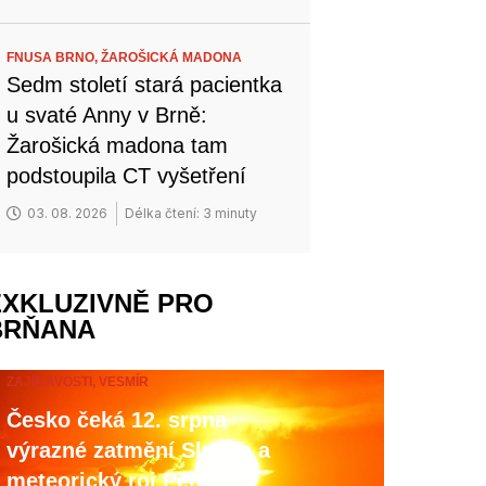
FNUSA BRNO,
ŽAROŠICKÁ MADONA
Sedm století stará pacientka
u svaté Anny v Brně:
Žarošická madona tam
podstoupila CT vyšetření
03. 08. 2026
Délka čtení: 3 minuty
EXKLUZIVNĚ PRO
BRŇANA
ZAJÍMAVOSTI,
VESMÍR
Česko čeká 12. srpna
výrazné zatmění Slunce a
meteorický roj Perseid