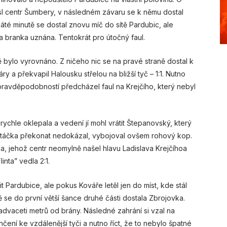
l centr Šumbery, v následném závaru se k němu dostal
áté minutě se dostal znovu míč do sítě Pardubic, ale
branka uznána. Tentokrát pro útočný faul.
tě bylo vyrovnáno. Z ničeho nic se na pravé straně dostal k
y a překvapil Halousku střelou na bližší tyč – 1:1. Nutno
 pravděpodobností předcházel faul na Krejčího, který nebyl
ychle oklepala a vedení jí mohl vrátit Štepanovský, který
Letáčka překonat nedokázal, vybojoval ovšem rohový kop.
, jehož centr neomylně našel hlavu Ladislava Krejčíhoa
linta” vedla 2:1.
 Pardubice, ale pokus Kováře letěl jen do míst, kde stál
 se do první větší šance druhé části dostala Zbrojovka.
vaceti metrů od brány. Následné zahrání si vzal na
ení ke vzdálenější tyči a nutno říct, že to nebylo špatné