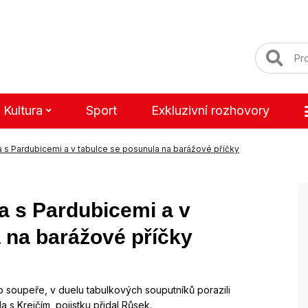
Kultura
Sport
Exkluzivní rozhovory
a s Pardubicemi a v tabulce se posunula na barážové příčky
la s Pardubicemi a v
 na barážové příčky
ho soupeře, v duelu tabulkových souputníků porazili
a s Krejčím, pojistku přidal Růsek.