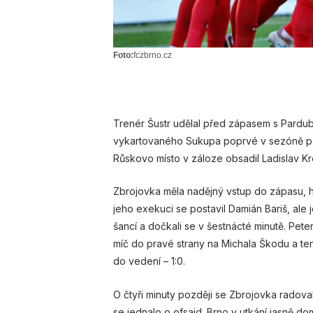
Foto:
fczbrno.cz
Trenér Šustr udělal před zápasem s Pardub
vykartovaného Sukupa poprvé v sezóně předs
Růskovo místo v záloze obsadil Ladislav Kre
Zbrojovka měla nadějný vstup do zápasu, 
jeho exekuci se postavil Damián Bariš, ale j
šancí a dočkali se v šestnácté minutě. Pete
míč do pravé strany na Michala Škodu a te
do vedení – 1:0.
O čtyři minuty později se Zbrojovka radov
se jednalo o ofsajd. Brno v utkání jasně do