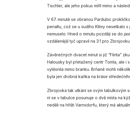
Tischler, ale jeho pokus mířil mimo a násle
V 67. minutě se obranou Pardubic prokličk
penaltu, což se u sudího Klímy nesetkalo 
nemuselo. Hned o minutu později se do jas
vzdálenější tyč upravil na 3:1 pro Zbrojovku
Závěrečných dvacet minut si již “Flinta” 
Halousky byl přetažený centr Tomla, ale i 
vytěsnila mimo branku. Brňané mohli několikr
byla jen drobná kaňka na kráse středečníh
Zbrojovka tak utkání se svým tabulkovým 
ní se v tabulce posunuje o dvě místa na kýž
neděli na hřišti Varnsdorfu, který má aktuá