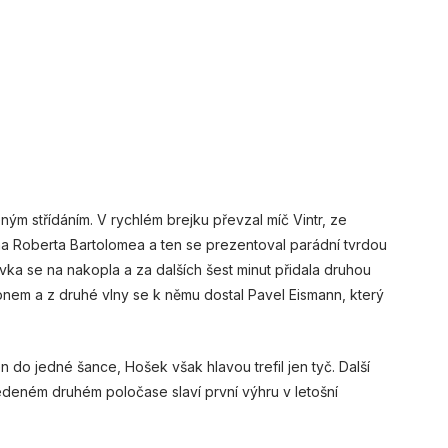
ným střídáním. V rychlém brejku převzal míč Vintr, ze
na Roberta Bartolomea a ten se prezentoval parádní tvrdou
ovka se na nakopla a za dalších šest minut přidala druhou
ápnem a z druhé vlny se k němu dostal Pavel Eismann, který
jen do jedné šance, Hošek však hlavou trefil jen tyč. Další
edeném druhém poločase slaví první výhru v letošní