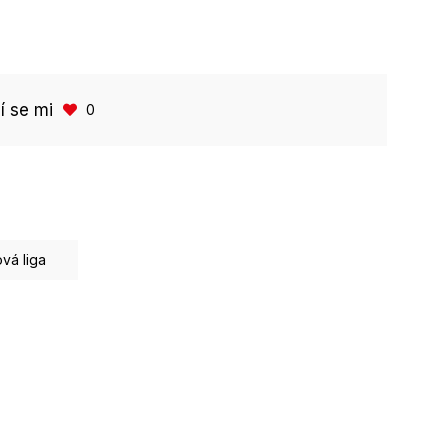
bí se mi
0
ová liga