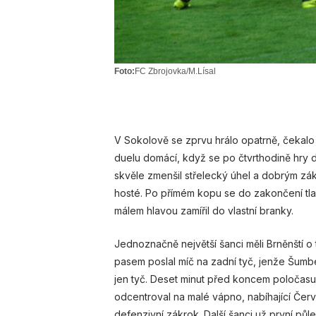
Foto:
FC Zbrojovka/M.Lísal
V Sokolově se zprvu hrálo opatrně, čekalo 
duelu domácí, když se po čtvrthodině hry 
skvěle zmenšil střelecký úhel a dobrým zákr
hosté. Po přímém kopu se do zakončení tla
málem hlavou zamířil do vlastní branky.
Jednoznačně největší šanci měli Brněnští o t
pasem poslal míč na zadní tyč, jenže Šumb
jen tyč. Deset minut před koncem poločasu 
odcentroval na malé vápno, nabíhající Červen
defenzivní zákrok. Další šanci už první půl