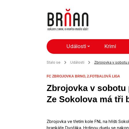
Události
Krimi
Stalo se
Události
Zbrojovka v sobotu 
FC ZBROJOVKA BRNO,
2.FOTBALOVÁ LIGA
Zbrojovka v sobotu
Ze Sokolova má tři 
Zbrojovka ve třetím kole FNL na hřišti Soko
brankáře Dvořáka. Hrdinou duelu se nakonec