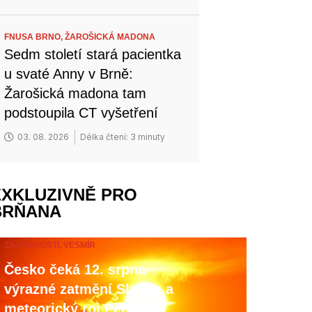
FNUSA BRNO,
ŽAROŠICKÁ MADONA
Sedm století stará pacientka
u svaté Anny v Brně:
Žarošická madona tam
podstoupila CT vyšetření
03. 08. 2026
Délka čtení: 3 minuty
EXKLUZIVNĚ PRO
BRŇANA
ZAJÍMAVOSTI,
VESMÍR
Česko čeká 12. srpna
výrazné zatmění Slunce a
meteorický roj Perseid