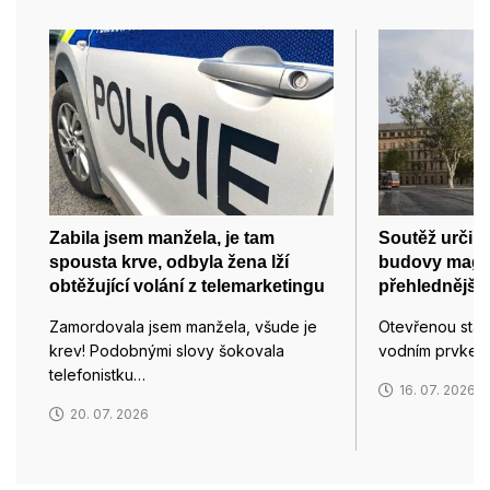
Zabila jsem manžela, je tam
Soutěž určil
spousta krve, odbyla žena lží
budovy magis
obtěžující volání z telemarketingu
přehlednější 
Zamordovala jsem manžela, všude je
Otevřenou stavb
krev! Podobnými slovy šokovala
vodním prvkem
telefonistku…
16. 07. 2026
20. 07. 2026