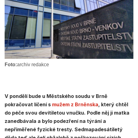
Foto:
archiv redakce
V pondělí bude u Městského soudu v Brně
pokračovat líčení s
mužem z Brněnska
, který chtěl
do péče svou devítiletou vnučku. Podle něj ji matka
zanedbávala a bylo podezření na týrání a
nepřiměřené fyzické tresty. Sedmapadesátiletý
děda teď ale čelí obžalobě z poškozování cizích