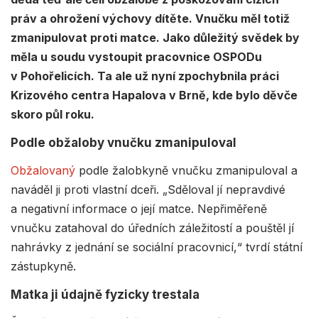
práv a ohrožení výchovy dítěte. Vnučku měl totiž
zmanipulovat proti matce. Jako důležitý svědek by
měla u soudu vystoupit pracovnice OSPODu
v Pohořelicích. Ta ale už nyní zpochybnila práci
Krizového centra Hapalova v Brně, kde bylo děvče
skoro půl roku.
Podle obžaloby vnučku zmanipuloval
Obžalovaný
podle žalobkyně vnučku zmanipuloval a
naváděl ji proti vlastní dceři. „Sděloval jí nepravdivé
a negativní informace o její matce. Nepřiměřeně
vnučku zatahoval do úředních záležitostí a pouštěl jí
nahrávky z jednání se sociální pracovnicí,“ tvrdí státní
zástupkyně.
Matka ji údajně fyzicky trestala