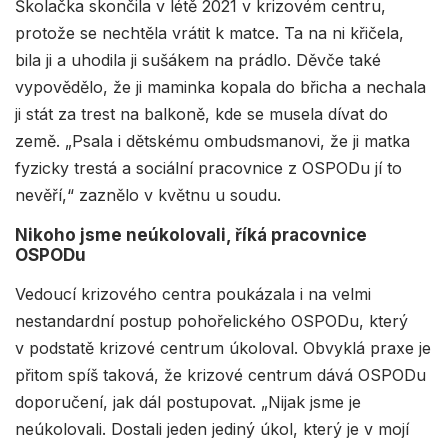
Školačka skončila v létě 2021 v krizovém centru,
protože se nechtěla vrátit k matce. Ta na ni křičela,
bila ji a uhodila ji sušákem na prádlo. Děvče také
vypovědělo, že ji maminka kopala do břicha a nechala
ji stát za trest na balkoně, kde se musela dívat do
země. „Psala i dětskému ombudsmanovi, že ji matka
fyzicky trestá a sociální pracovnice z OSPODu jí to
nevěří,“ zaznělo v květnu u soudu.
Nikoho jsme neúkolovali, říká pracovnice
OSPODu
Vedoucí krizového centra poukázala i na velmi
nestandardní postup pohořelického OSPODu, který
v podstatě krizové centrum úkoloval. Obvyklá praxe je
přitom spíš taková, že krizové centrum dává OSPODu
doporučení, jak dál postupovat. „Nijak jsme je
neúkolovali. Dostali jeden jediný úkol, který je v mojí