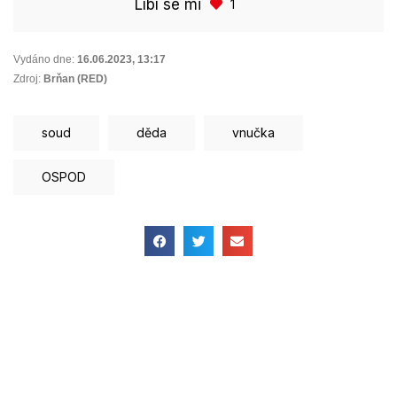
Líbí se mi
1
Vydáno dne:
16.06.2023
,
13:17
Zdroj:
Brňan (RED)
soud
děda
vnučka
OSPOD