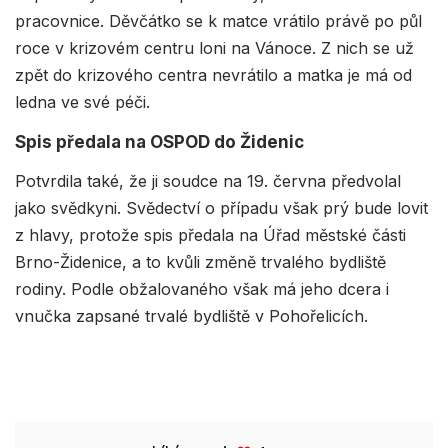
pracovnice. Děvčátko se k matce vrátilo právě po půl
roce v krizovém centru loni na Vánoce. Z nich se už
zpět do krizového centra nevrátilo a matka je má od
ledna ve své péči.
Spis předala na OSPOD do Židenic
Potvrdila také, že ji soudce na 19. června předvolal
jako svědkyni. Svědectví o případu však prý bude lovit
z hlavy, protože spis předala na Úřad městské části
Brno-Židenice, a to kvůli změně trvalého bydliště
rodiny. Podle obžalovaného však má jeho dcera i
vnučka zapsané trvalé bydliště v Pohořelicích.