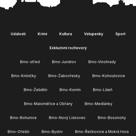
Události
Krimi
Kultura
Vstupenky
Sport
Exkluzivní rozhovory
Brno-střed
Brno-Jundrov
Brno-Vinohrady
Brno-Kníničky
Brno-Žabovřesky
Brno-Kohoutovice
Brno-Žebětín
Brno-Komín
Brno-Líšeň
Brno-Maloměřice a Obřany
Brno-Medlánky
Brno-Bohunice
Brno-Nový Lískovec
Brno-Bosonohy
Brno-Ořešín
Brno-Bystrc
Brno-Řečkovice a Mokrá Hora