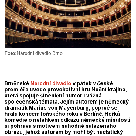
Foto:
Národní divadlo Brno
Brněnské
Národní divadlo
v pátek v české
premiéře uvede provokativní hru Noční krajina,
která spojuje šibeniční humor i vážná
společenská témata. Jejím autorem je německý
dramatik Marius von Mayenburg, poprvé se
hrála koncem loňského roku v Berlíně. Hořká
komedie o nelehkém odkazu německé minulosti
si pohrává s motivem náhodně nalezeného
obrazu, jehož autorem by mohl být nacistický