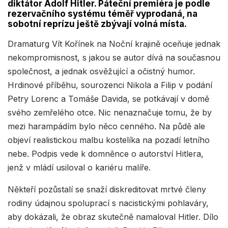
diktátor Adolf Hitler. Páteční premiéra je podle
rezervačního systému téměř vyprodaná, na
sobotní reprízu ještě zbývají volná místa.
Dramaturg Vít Kořínek na Noční krajině oceňuje jednak
nekompromisnost, s jakou se autor dívá na současnou
společnost, a jednak osvěžující a očistný humor.
Hrdinové příběhu, sourozenci Nikola a Filip v podání
Petry Lorenc a Tomáše Davida, se potkávají v domě
svého zemřelého otce. Nic nenaznačuje tomu, že by
mezi harampádím bylo něco cenného. Na půdě ale
objeví realistickou malbu kostelíka na pozadí letního
nebe. Podpis vede k domněnce o autorství Hitlera,
jenž v mládí usiloval o kariéru malíře.
Někteří pozůstalí se snaží diskreditovat mrtvé členy
rodiny údajnou spoluprací s nacistickými pohlaváry,
aby dokázali, že obraz skutečně namaloval Hitler. Dílo