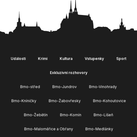
Události
Krimi
Kultura
Vstupenky
Sport
Exkluzivní rozhovory
Brno-střed
Brno-Jundrov
Brno-Vinohrady
Brno-Kníničky
Brno-Žabovřesky
Brno-Kohoutovice
Brno-Žebětín
Brno-Komín
Brno-Líšeň
Brno-Maloměřice a Obřany
Brno-Medlánky