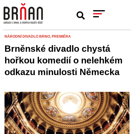
NÁRODNÍ DIVADLO BRNO,
PREMIÉRA
Brněnské divadlo chystá
hořkou komedií o nelehkém
odkazu minulosti Německa