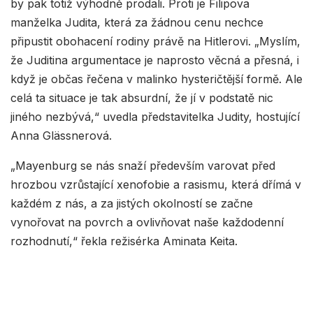
by pak totiž výhodně prodali. Proti je Filipova
manželka Judita, která za žádnou cenu nechce
připustit obohacení rodiny právě na Hitlerovi. „Myslím,
že Juditina argumentace je naprosto věcná a přesná, i
když je občas řečena v malinko hysteričtější formě. Ale
celá ta situace je tak absurdní, že jí v podstatě nic
jiného nezbývá,“ uvedla představitelka Judity, hostující
Anna Glässnerová.
„Mayenburg se nás snaží především varovat před
hrozbou vzrůstající xenofobie a rasismu, která dřímá v
každém z nás, a za jistých okolností se začne
vynořovat na povrch a ovlivňovat naše každodenní
rozhodnutí,“ řekla režisérka Aminata Keita.