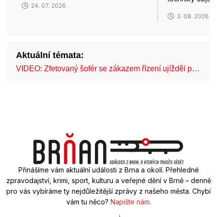
24. 07. 2026
3. 08. 2026
Aktuální témata:
VIDEO: Zfetovaný šofér se zákazem řízení ujížděl p…
Fe
Přinášíme vám aktuální události z Brna a okolí. Přehledné
zpravodajství, krimi, sport, kulturu a veřejné dění v Brně – denně
pro vás vybíráme ty nejdůležitější zprávy z našeho města. Chybí
vám tu něco?
Napište nám
.