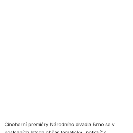
Činoherní premiéry Národního divadla Brno se v
posledních letech občas tematicky „potkají“ s