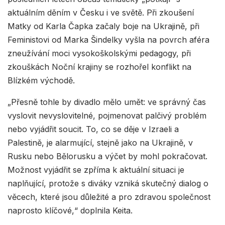
aktuálním děním v Česku i ve světě. Při zkoušení
Matky od Karla Čapka začaly boje na Ukrajině, při
Feministovi od Marka Šindelky vyšla na povrch aféra
zneužívání moci vysokoškolskými pedagogy, při
zkouškách Noční krajiny se rozhořel konflikt na
Blízkém východě.
„Přesně tohle by divadlo mělo umět: ve správný čas
vyslovit nevyslovitelné, pojmenovat palčivý problém
nebo vyjádřit soucit. To, co se děje v Izraeli a
Palestině, je alarmující, stejně jako na Ukrajině, v
Rusku nebo Bělorusku a výčet by mohl pokračovat.
Možnost vyjádřit se zpříma k aktuální situaci je
naplňující, protože s diváky vzniká skutečný dialog o
věcech, které jsou důležité a pro zdravou společnost
naprosto klíčové,“ doplnila Keita.