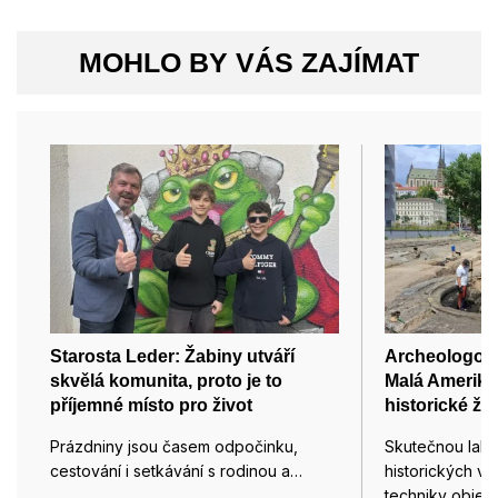
MOHLO BY VÁS ZAJÍMAT
Starosta Leder: Žabiny utváří
Archeologové 
skvělá komunita, proto je to
Malá Amerika
příjemné místo pro život
historické že
Prázdniny jsou časem odpočinku,
Skutečnou lahů
cestování i setkávání s rodinou a…
historických vl
techniky objevi