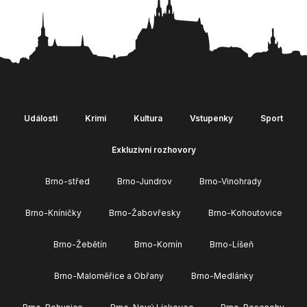
Události
Krimi
Kultura
Vstupenky
Sport
Exkluzivní rozhovory
Brno-střed
Brno-Jundrov
Brno-Vinohrady
Brno-Kníničky
Brno-Žabovřesky
Brno-Kohoutovice
Brno-Žebětín
Brno-Komín
Brno-Líšeň
Brno-Maloměřice a Obřany
Brno-Medlánky