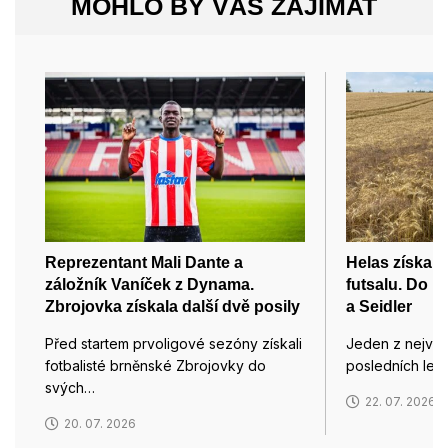
MOHLO BY VÁS ZAJÍMAT
Reprezentant Mali Dante a
Helas získal
záložník Vaníček z Dynama.
futsalu. Do B
Zbrojovka získala další dvě posily
a Seidler
Před startem prvoligové sezóny získali
Jeden z nejvýr
fotbalisté brněnské Zbrojovky do
posledních let 
svých…
22. 07. 2026
20. 07. 2026