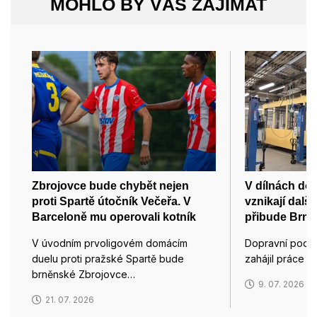
MOHLO BY VÁS ZAJÍMAT
Zbrojovce bude chybět nejen
V dílnách do
proti Spartě útočník Večeřa. V
vznikají dalš
Barceloně mu operovali kotník
přibude Brnu 
V úvodním prvoligovém domácím
Dopravní podn
duelu proti pražské Spartě bude
zahájil práce 
brněnské Zbrojovce…
9. 07. 2026
21. 07. 2026