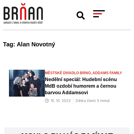
Tag: Alan Novotný
MĚSTSKÉ DIVADLO BRNO,
ADDAMS FAMILY
Nedělní speciál: Hudební scénu
MdB ozdobí humorem a černou
barvou Addamsovi
15. 10. 2023
Délka čtení: 5 minut