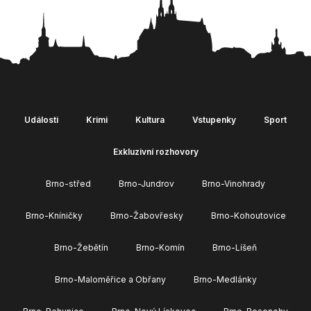
Události
Krimi
Kultura
Vstupenky
Sport
Exkluzivní rozhovory
Brno-střed
Brno-Jundrov
Brno-Vinohrady
Brno-Kníničky
Brno-Žabovřesky
Brno-Kohoutovice
Brno-Žebětín
Brno-Komín
Brno-Líšeň
Brno-Maloměřice a Obřany
Brno-Medlánky