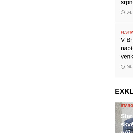
srp
04.
FESTI
V Br
nabí
venk
06.
EXK
STARO
Star
skvě
příj