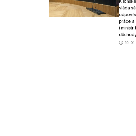
K loňsk
vláda s
odpovědn
práce a 
i minist
důchod
10. 01