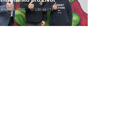
července, 2026
Líbí se (
1 )