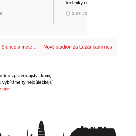
techniky objevili…
26
3. 08. 2026
í Slunce a mete…
Nový stadion za Lužánkami nesmí mít dle
ledné zpravodajství, krimi,
 vybíráme ty nejdůležitější
e nám
.