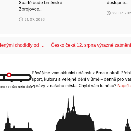
Spartě bude brněnské
dostupné…
Zbrojovce…
29. 07. 20
21. 07. 2026
álenými chodidly od …
Česko čeká 12. srpna výrazné zatměn
Přinášíme vám aktuální události z Brna a okolí. Přeh
sport, kulturu a veřejné dění v Brně – denně pro vás
zprávy z našeho města. Chybí vám tu něco?
Napišt