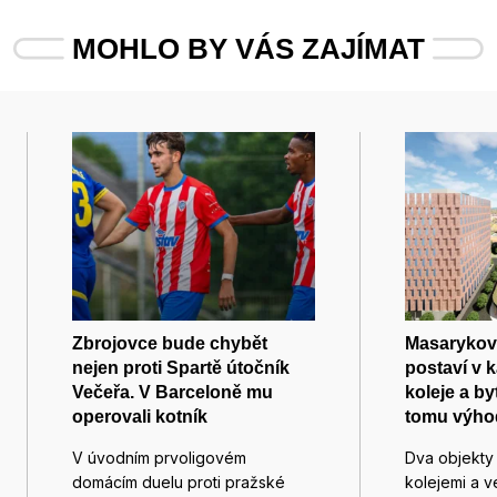
MOHLO BY VÁS ZAJÍMAT
Zbrojovce bude chybět
Masarykova
nejen proti Spartě útočník
postaví v
Večeřa. V Barceloně mu
koleje a by
operovali kotník
tomu výho
V úvodním prvoligovém
Dva objekty
domácím duelu proti pražské
kolejemi a v