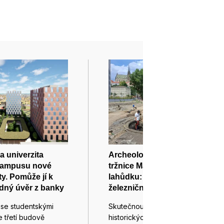
 univerzita
Archeologové objevili u
 kampusu nové
tržnice Malá Amerika v Brně
ty. Pomůže jí k
lahůdku: dvě historické
dný úvěr z banky
železniční točny
 se studentskými
Skutečnou lahůdku pro milovníky
e třetí budově
historických vlaků a železniční