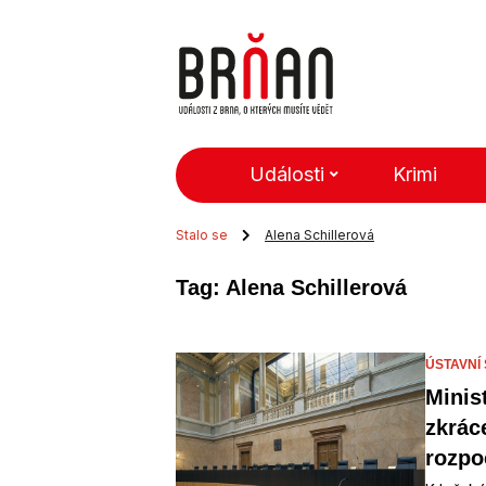
Události
Krimi
Stalo se
Alena Schillerová
Tag: Alena Schillerová
ÚSTAVNÍ
Minis
zkrác
rozpo