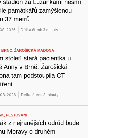
 stadion za Lužánkami nesmí
dle památkářů zamýšlenou
u 37 metrů
 08. 2026
Délka čtení: 3 minuty
 BRNO,
ŽAROŠICKÁ MADONA
 století stará pacientka u
é Anny v Brně: Žarošická
na tam podstoupila CT
tření
 08. 2026
Délka čtení: 3 minuty
ÁK,
PĚSTOVÁNÍ
ák z nejranějších odrůd bude
ihu Moravy o druhém