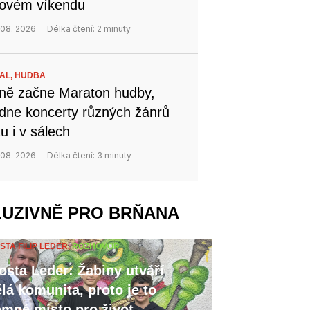
novém víkendu
 08. 2026
Délka čtení: 2 minuty
VAL,
HUDBA
ně začne Maraton hudby,
dne koncerty různých žánrů
u i v sálech
 08. 2026
Délka čtení: 3 minuty
LUZIVNĚ PRO BRŇANA
STA FILIP LEDER,
ROZHOVOR
osta Leder: Žabiny utváří
lá komunita, proto je to
emné místo pro život