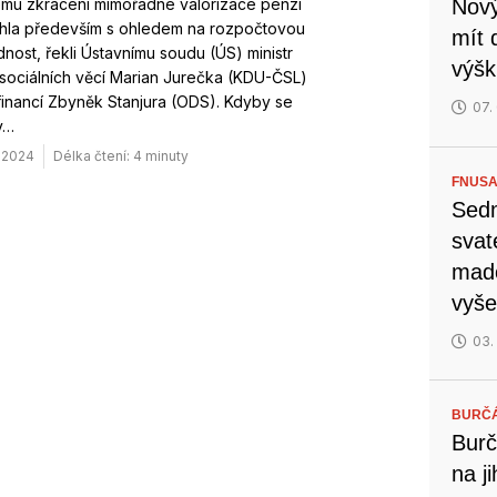
ému zkrácení mimořádné valorizace penzí
Nový
áhla především s ohledem na rozpočtovou
mít 
ost, řekli Ústavnímu soudu (ÚS) ministr
výšk
sociálních věcí Marian Jurečka (KDU-ČSL)
r financí Zbyněk Stanjura (ODS). Kdyby se
07.
y…
. 2024
Délka čtení: 4 minuty
FNUSA
Sedm
svat
mado
vyše
03.
BURČ
Burč
na j