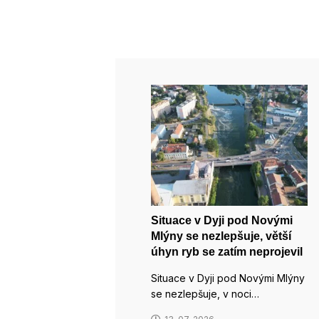
Situace v Dyji pod Novými
Mlýny se nezlepšuje, větší
úhyn ryb se zatím neprojevil
Situace v Dyji pod Novými Mlýny
se nezlepšuje, v noci…