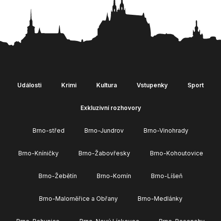
Události
Krimi
Kultura
Vstupenky
Sport
Exkluzivní rozhovory
Brno-střed
Brno-Jundrov
Brno-Vinohrady
Brno-Kníničky
Brno-Žabovřesky
Brno-Kohoutovice
Brno-Žebětín
Brno-Komín
Brno-Líšeň
Brno-Maloměřice a Obřany
Brno-Medlánky