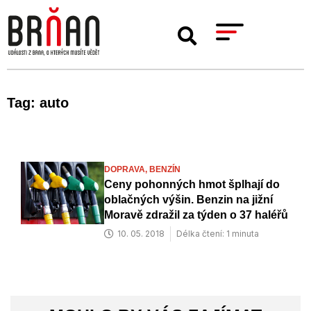
Tag: auto
DOPRAVA,
BENZÍN
Ceny pohonných hmot šplhají do
oblačných výšin. Benzin na jižní
Moravě zdražil za týden o 37 haléřů
10. 05. 2018
Délka čtení: 1 minuta