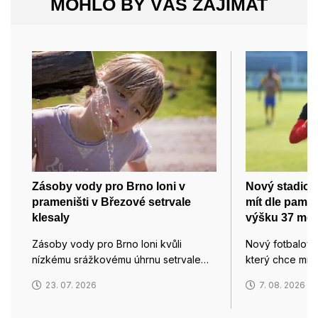
MOHLO BY VÁS ZAJÍMAT
Zásoby vody pro Brno loni v
Nový stadion
prameništi v Březové setrvale
mít dle pamá
klesaly
výšku 37 met
Zásoby vody pro Brno loni kvůli
Nový fotbalový
nízkému srážkovému úhrnu setrvale…
který chce mís
23. 07. 2026
7. 08. 2026