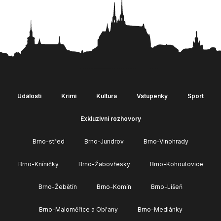
Události
Krimi
Kultura
Vstupenky
Sport
Exkluzivní rozhovory
Brno-střed
Brno-Jundrov
Brno-Vinohrady
Brno-Kníničky
Brno-Žabovřesky
Brno-Kohoutovice
Brno-Žebětín
Brno-Komín
Brno-Líšeň
Brno-Maloměřice a Obřany
Brno-Medlánky