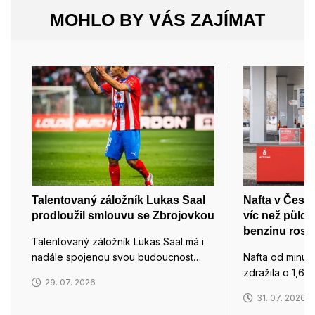
MOHLO BY VÁS ZAJÍMAT
Talentovaný záložník Lukas Saal
Nafta v Česku
prodloužil smlouvu se Zbrojovkou
víc než půld
benzinu roste
Talentovaný záložník Lukas Saal má i
nadále spojenou svou budoucnost…
Nafta od minul
zdražila o 1,66
29. 07. 2026
31. 07. 2026