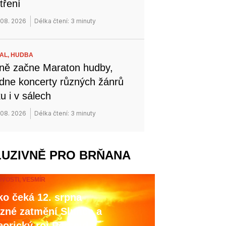
tření
 08. 2026
Délka čtení: 3 minuty
VAL,
HUDBA
ně začne Maraton hudby,
dne koncerty různých žánrů
u i v sálech
 08. 2026
Délka čtení: 3 minuty
LUZIVNĚ PRO BRŇANA
AVOSTI,
VESMÍR
o čeká 12. srpna
zné zatmění Slunce a
orický roj Perseid