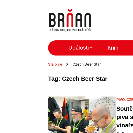
Události
Krimi
Stalo se
Czech Beer Star
Tag: Czech Beer Star
PIVO,
CZ
Soutě
piva
vinař