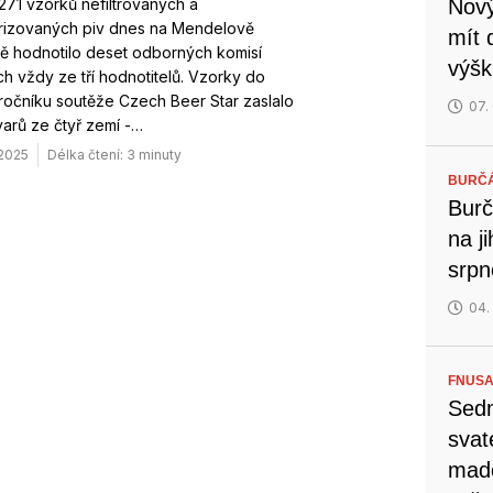
71 vzorků nefiltrovaných a
Nový
rizovaných piv dnes na Mendelově
mít 
tě hodnotilo deset odborných komisí
výšk
h vždy ze tří hodnotitelů. Vzorky do
ročníku soutěže Czech Beer Star zaslalo
07.
arů ze čtyř zemí -…
 2025
Délka čtení: 3 minuty
BURČ
Burč
na j
srp
04.
FNUSA
Sedm
svat
mado