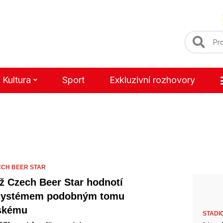
Kultura
Sport
Exkluzivní rozhovory
ECH BEER STAR
ž Czech Beer Star hodnotí
 systémem podobným tomu
skému
STADI