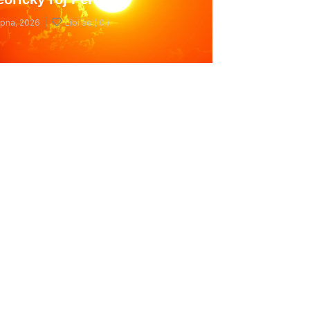
rpna, 2026
Líbí se (
0 )