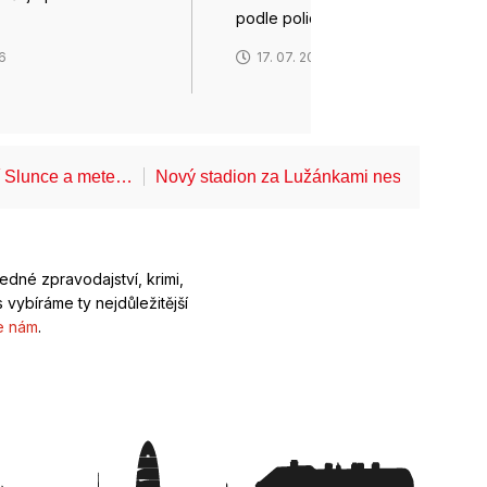
podle policie působil jako…
26
17. 07. 2026
í Slunce a mete…
Nový stadion za Lužánkami nesmí mít dle
ledné zpravodajství, krimi,
 vybíráme ty nejdůležitější
e nám
.