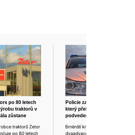
ors po 80 letech
Policie zadržela cizince,
ýrobu traktorů v
který přebíral peníze od
rála zůstane
podvedených, je ve vazbě
robce traktorů Zetor
Brněnští kriminalisté zadrželi
ončuje po 80 letech
dvaadvacetiletého cizince, který