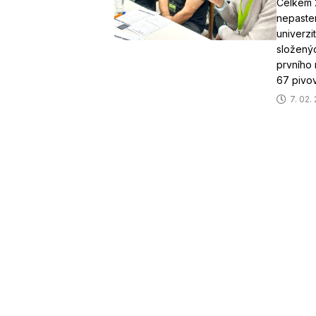
Celkem 2
nepaste
univerzi
složenýc
prvního 
67 pivov
7. 02.