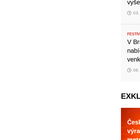
vyše
03.
FESTI
V Br
nabí
venk
06.
EXK
ZAJÍM
Česk
výra
mete