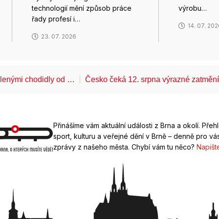
technologií mění způsob práce
výrobu…
řady profesí i…
14. 07. 20
23. 07. 2026
álenými chodidly od …
Česko čeká 12. srpna výrazné zatměn
Přinášíme vám aktuální události z Brna a okolí. Přeh
sport, kulturu a veřejné dění v Brně – denně pro vás
zprávy z našeho města. Chybí vám tu něco?
Napišt