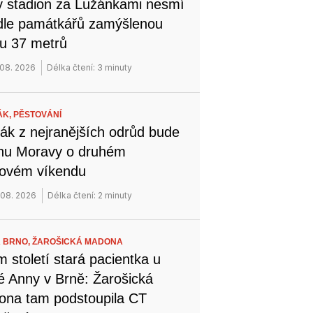
 stadion za Lužánkami nesmí
dle památkářů zamýšlenou
u 37 metrů
 08. 2026
Délka čtení: 3 minuty
ÁK,
PĚSTOVÁNÍ
ák z nejranějších odrůd bude
ihu Moravy o druhém
novém víkendu
 08. 2026
Délka čtení: 2 minuty
 BRNO,
ŽAROŠICKÁ MADONA
 století stará pacientka u
é Anny v Brně: Žarošická
na tam podstoupila CT