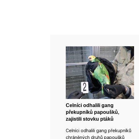
Celníci odhalili gang
překupníků papoušků,
zajistili stovku ptáků
Celníci odhalili gang překupníků
chráněných druhů papoušků