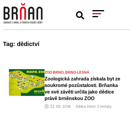
Tag: dědictví
ZOO BRNO,
BRNO-LESNÁ
Zoologická zahrada získala byt ze
soukromé pozůstalosti. Brňanka
ve své závěti určila jako dědice
právě brněnskou ZOO
22. 05. 2018
Délka čtení: 2 minuty