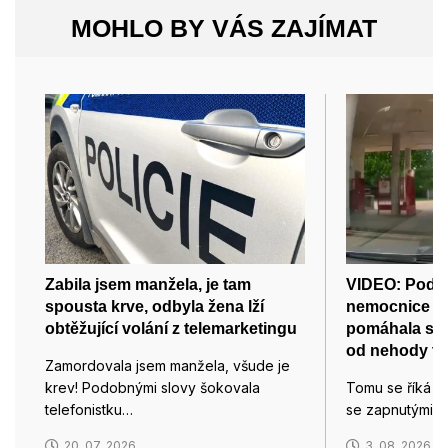
MOHLO BY VÁS ZAJÍMAT
Zabila jsem manžela, je tam
VIDEO: Pod m
spousta krve, odbyla žena lží
nemocnice v 
obtěžující volání z telemarketingu
pomáhala s 
od nehody tří
Zamordovala jsem manžela, všude je
krev! Podobnými slovy šokovala
Tomu se říká po
telefonistku…
se zapnutými ma
20. 07. 2026
3. 08. 2026