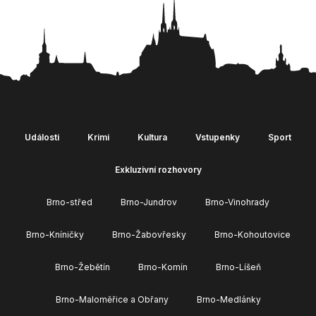
Události
Krimi
Kultura
Vstupenky
Sport
Exkluzivní rozhovory
Brno-střed
Brno-Jundrov
Brno-Vinohrady
Brno-Kníničky
Brno-Žabovřesky
Brno-Kohoutovice
Brno-Žebětín
Brno-Komín
Brno-Líšeň
Brno-Maloměřice a Obřany
Brno-Medlánky