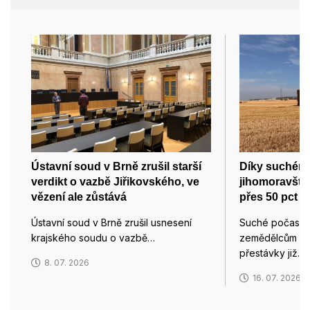
Ústavní soud v Brně zrušil starší
Díky suchému
verdikt o vazbě Jiřikovského, ve
jihomoravští 
vězení ale zůstává
přes 50 pct o
Ústavní soud v Brně zrušil usnesení
Suché počasí u
krajského soudu o vazbě…
zemědělcům skl
přestávky již…
8. 07. 2026
16. 07. 2026