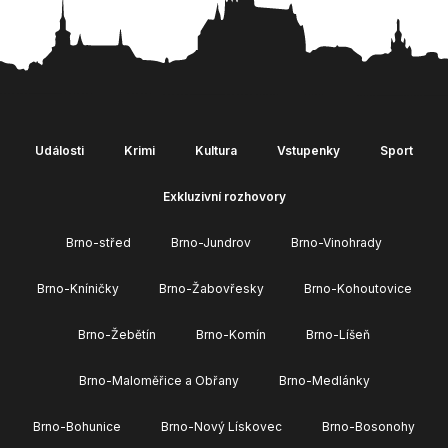
Události
Krimi
Kultura
Vstupenky
Sport
Exkluzivní rozhovory
Brno-střed
Brno-Jundrov
Brno-Vinohrady
Brno-Kníničky
Brno-Žabovřesky
Brno-Kohoutovice
Brno-Žebětín
Brno-Komín
Brno-Líšeň
Brno-Maloměřice a Obřany
Brno-Medlánky
Brno-Bohunice
Brno-Nový Lískovec
Brno-Bosonohy