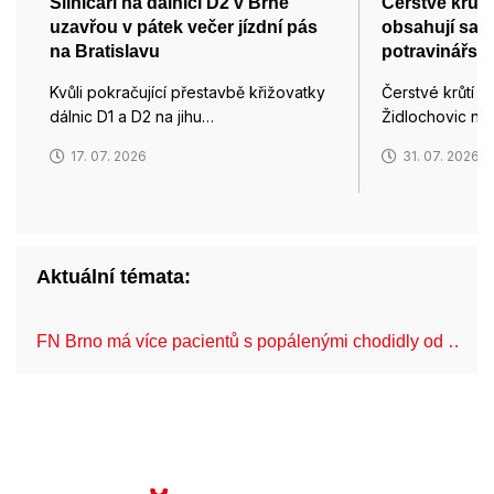
Silničáři na dálnici D2 v Brně
Čerstvé krůtí
uzavřou v pátek večer jízdní pás
obsahují salm
na Bratislavu
potravinářsk
Kvůli pokračující přestavbě křižovatky
Čerstvé krůtí p
dálnic D1 a D2 na jihu…
Židlochovic na
17. 07. 2026
31. 07. 2026
Aktuální témata:
FN Brno má více pacientů s popálenými chodidly od …