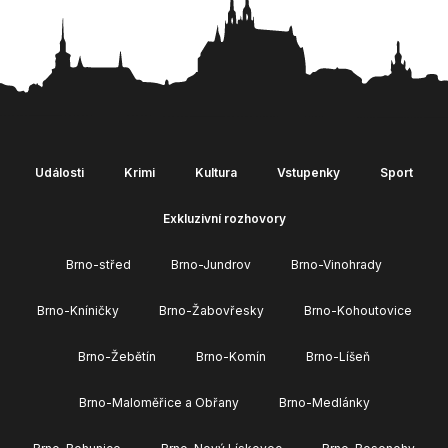
Události
Krimi
Kultura
Vstupenky
Sport
Exkluzivní rozhovory
Brno-střed
Brno-Jundrov
Brno-Vinohrady
Brno-Kníničky
Brno-Žabovřesky
Brno-Kohoutovice
Brno-Žebětín
Brno-Komín
Brno-Líšeň
Brno-Maloměřice a Obřany
Brno-Medlánky