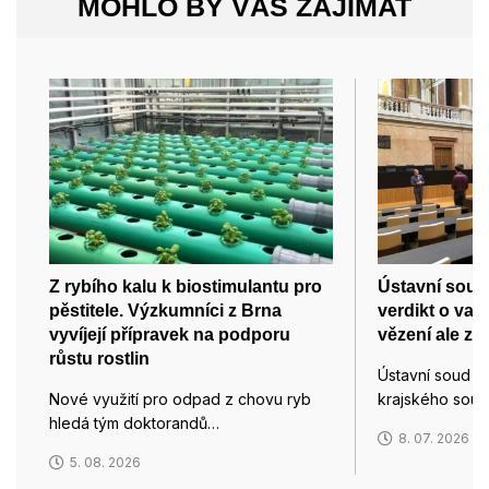
MOHLO BY VÁS ZAJÍMAT
Z rybího kalu k biostimulantu pro
Ústavní soud 
pěstitele. Výzkumníci z Brna
verdikt o vaz
vyvíjejí přípravek na podporu
vězení ale zů
růstu rostlin
Ústavní soud v 
Nové využití pro odpad z chovu ryb
krajského sou
hledá tým doktorandů…
8. 07. 2026
5. 08. 2026