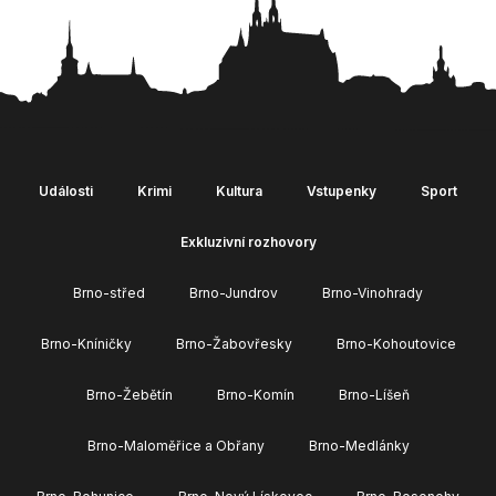
Události
Krimi
Kultura
Vstupenky
Sport
Exkluzivní rozhovory
Brno-střed
Brno-Jundrov
Brno-Vinohrady
Brno-Kníničky
Brno-Žabovřesky
Brno-Kohoutovice
Brno-Žebětín
Brno-Komín
Brno-Líšeň
Brno-Maloměřice a Obřany
Brno-Medlánky