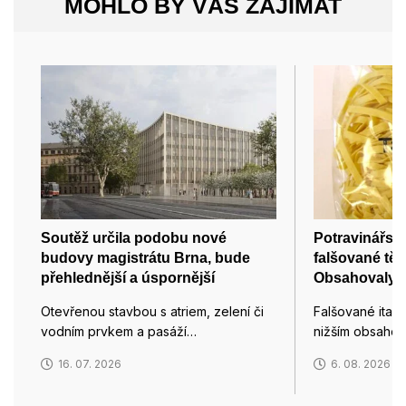
MOHLO BY VÁS ZAJÍMAT
Soutěž určila podobu nové
Potravinářská
budovy magistrátu Brna, bude
falšované těs
přehlednější a úspornější
Obsahovaly o
Otevřenou stavbou s atriem, zelení či
Falšované italsk
vodním prvkem a pasáží…
nižším obsahem
16. 07. 2026
6. 08. 2026