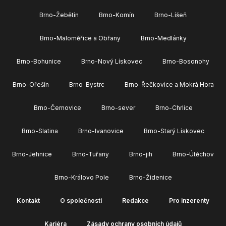
Brno-Žebětín
Brno-Komín
Brno-Líšeň
Brno-Maloměřice a Obřany
Brno-Medlánky
Brno-Bohunice
Brno-Nový Lískovec
Brno-Bosonohy
Brno-Ořešín
Brno-Bystrc
Brno-Řečkovice a Mokrá Hora
Brno-Černovice
Brno-sever
Brno-Chrlice
Brno-Slatina
Brno-Ivanovice
Brno-Starý Lískovec
Brno-Jehnice
Brno-Tuřany
Brno-jih
Brno-Útěchov
Brno-Královo Pole
Brno-Židenice
Kontakt
O společnosti
Redakce
Pro inzerenty
Kariéra
Zásady ochrany osobních údajů