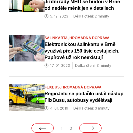
Jízdní řády MHD se budou v Brně
od neděle měnit jen v detailech
5. 12. 2023
Délka čtení: 2 minuty
ŠALINKARTA,
HROMADNÁ DOPRAVA
Elektronickou šalinkartu v Brně
využívá přes 150 tisíc cestujících.
Papírové už rok neexistují
17. 01. 2023
Délka čtení: 3 minuty
FLIXBUS,
HROMADNÁ DOPRAVA
RegioJetu se podařilo ustát nástup
FlixBusu, autobusy vydělávají
4. 01. 2019
Délka čtení: 3 minuty
1
2