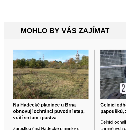
MOHLO BY VÁS ZAJÍMAT
Na Hádecké planince u Brna
Celníci odhal
obnovují ochránci původní step,
papoušků, zaj
vrátí se tam i pastva
Celníci odhalil
Zarostlou část Hádecké planinky u
chráněných dr