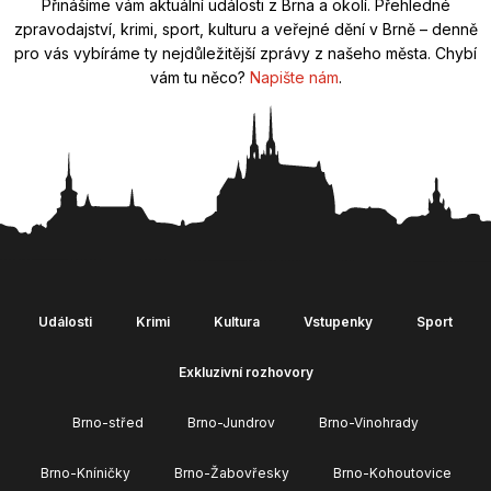
Přinášíme vám aktuální události z Brna a okolí. Přehledné
zpravodajství, krimi, sport, kulturu a veřejné dění v Brně – denně
pro vás vybíráme ty nejdůležitější zprávy z našeho města. Chybí
vám tu něco?
Napište nám
.
Události
Krimi
Kultura
Vstupenky
Sport
Exkluzivní rozhovory
Brno-střed
Brno-Jundrov
Brno-Vinohrady
Brno-Kníničky
Brno-Žabovřesky
Brno-Kohoutovice