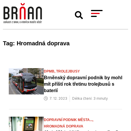
Tag: Hromadná doprava
DPMB,
TROLEJBUSY
Brněnský dopravní podnik by mohl
mít příští rok třetinu trolejbusů s
baterií
7. 12. 2023
Délka čtení: 3 minuty
DOPRAVNÍ PODNIK MĚSTA...,
HROMADNÁ DOPRAVA