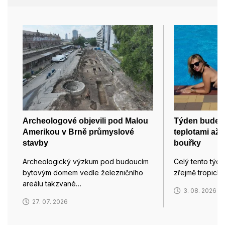
Archeologové objevili pod Malou
Týden bude z
Amerikou v Brně průmyslové
teplotami až 
stavby
bouřky
Archeologický výzkum pod budoucím
Celý tento týd
bytovým domem vedle železničního
zřejmě tropický
areálu takzvané…
3. 08. 2026
27. 07. 2026