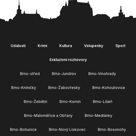
Události
Krimi
Kultura
Vstupenky
Sport
Exkluzivní rozhovory
Brno-střed
Brno-Jundrov
Brno-Vinohrady
Brno-Kníničky
Brno-Žabovřesky
Brno-Kohoutovice
Brno-Žebětín
Brno-Komín
Brno-Líšeň
Brno-Maloměřice a Obřany
Brno-Medlánky
Brno-Bohunice
Brno-Nový Lískovec
Brno-Bosonohy