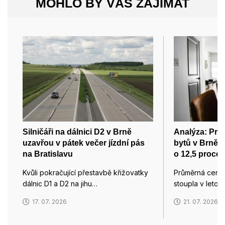
MOHLO BY VÁS ZAJÍMAT
Silničáři na dálnici D2 v Brně
Analýza: Pr
uzavřou v pátek večer jízdní pás
bytů v Brně d
na Bratislavu
o 12,5 procen
Kvůli pokračující přestavbě křižovatky
Průměrná cena 
dálnic D1 a D2 na jihu…
stoupla v leto
17. 07. 2026
21. 07. 2026