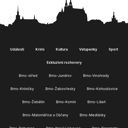
Události
Krimi
Kultura
Vstupenky
Sport
Exkluzivní rozhovory
Brno-střed
Brno-Jundrov
Brno-Vinohrady
Brno-Kníničky
Brno-Žabovřesky
Brno-Kohoutovice
Brno-Žebětín
Brno-Komín
Brno-Líšeň
Brno-Maloměřice a Obřany
Brno-Medlánky