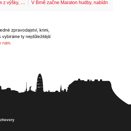
ům z výšky, …
V Brně začne Maraton hudby, nabídne koncerty
ledné zpravodajství, krimi,
 vybíráme ty nejdůležitější
e nám
.
ozhovory