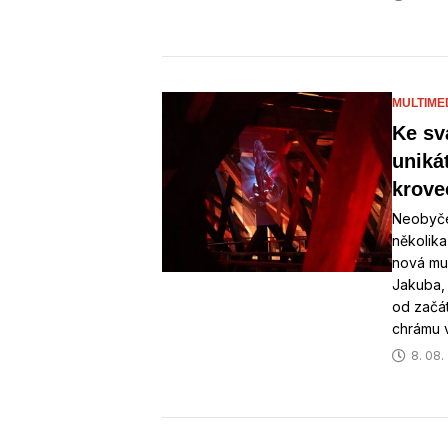
MULTIME
Ke sv
uniká
krove
Neobyče
několika
nová mul
Jakuba,
od začá
chrámu 
8. 08.