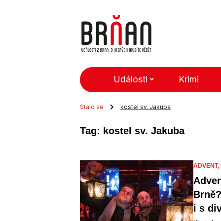
Události
Krimi
Stalo se
kostel sv. Jakuba
Tag: kostel sv. Jakuba
ADVENT,
Adven
Brně?
i s d