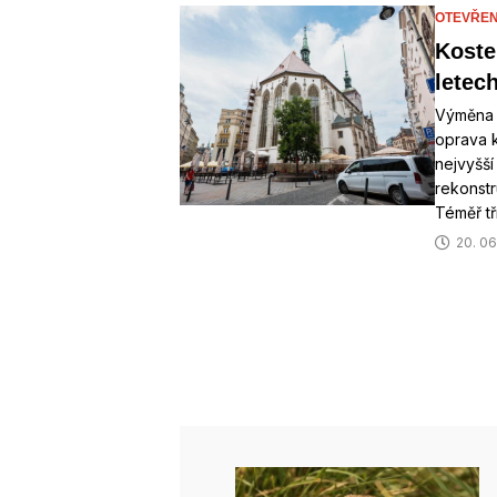
OTEVŘEN
Koste
letec
Výměna s
oprava 
nejvyšší
rekonstr
Téměř tř
20. 06