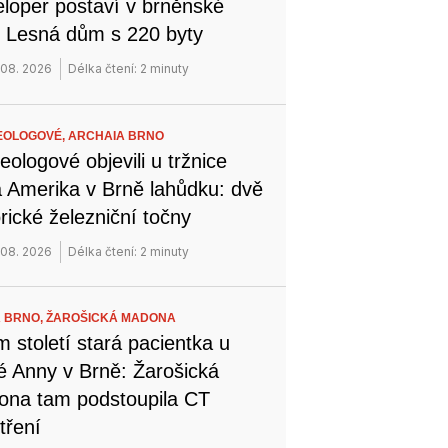
loper postaví v brněnské
i Lesná dům s 220 byty
 08. 2026
Délka čtení: 2 minuty
EOLOGOVÉ,
ARCHAIA BRNO
eologové objevili u tržnice
 Amerika v Brně lahůdku: dvě
orické železniční točny
 08. 2026
Délka čtení: 2 minuty
 BRNO,
ŽAROŠICKÁ MADONA
 století stará pacientka u
é Anny v Brně: Žarošická
na tam podstoupila CT
tření