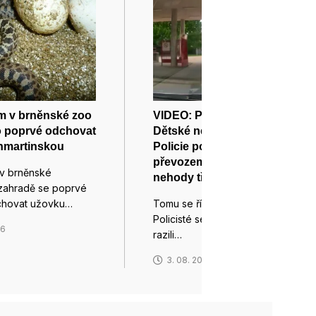
m v brněnské zoo
VIDEO: Pod majáky až do
o poprvé odchovat
Dětské nemocnice v Brně.
nmartinskou
Policie pomáhala s
převozem děvčátka od
v brněnské
nehody tří aut
zahradě se poprvé
chovat užovku…
Tomu se říká pořádná jízda.
Policisté se zapnutými majáky
26
razili…
3. 08. 2026