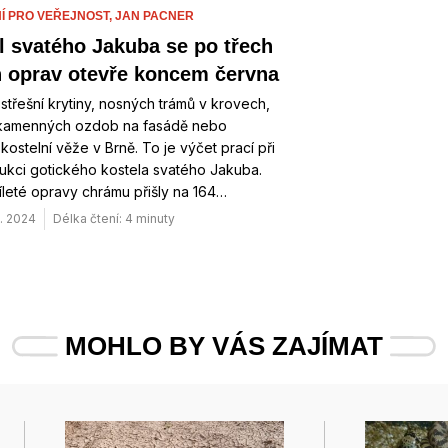
Í PRO VEŘEJNOST,
JAN PACNER
l svatého Jakuba se po třech
h oprav otevře koncem června
třešní krytiny, nosných trámů v krovech,
kamenných ozdob na fasádě nebo
 kostelní věže v Brně. To je výčet prací při
ukci gotického kostela svatého Jakuba.
íleté opravy chrámu přišly na 164…
. 2024
Délka čtení: 4 minuty
MOHLO BY VÁS ZAJÍMAT