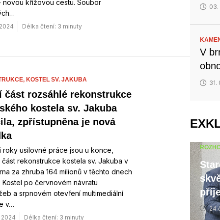
- novou křížovou cestu. Soubor
03.
kých…
. 2024
Délka čtení: 3 minuty
KAMEN
V br
obno
TRUKCE,
KOSTEL SV. JAKUBA
31.
í část rozsáhlé rekonstrukce
ského kostela sv. Jakuba
ila, zpřístupněna je nová
EXK
dka
ROZH
i roky usilovné práce jsou u konce,
 část rekonstrukce kostela sv. Jakuba v
Star
rna za zhruba 164 milionů v těchto dnech
skvě
. Kostel po červnovém návratu
příj
eb a srpnovém otevření multimediální
e v…
24 
. 2024
Délka čtení: 3 minuty