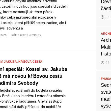
v. Jakuba chystá atraktivní adventní
Deve
 Letošní novinkou jsou speciální divadelní
část
y, které odstartují už tento pátek.
íky čeká multimediální expozice v
06.
ostela, která přiblíží nejen tradice, ale i
mysl adventu a…
ARCH
. 2025
Délka čtení: 3 minuty
Arch
Malá
hist
SV. JAKUBA,
KŘÍŽOVÁ CESTA
03.
ní speciál: Kostel sv. Jakuba
ě má novou křížovou cestu
FNUSA
adimíra Svobody
Sedm
edělní speciál míří do kostela svatého
svat
 Brně. Jeho interiéru i exteriéru přinesla
mado
rekonstrukce řadu změn. A nyní zástupci
vyše
nosti hlásí další přírůstek do mobiliáře