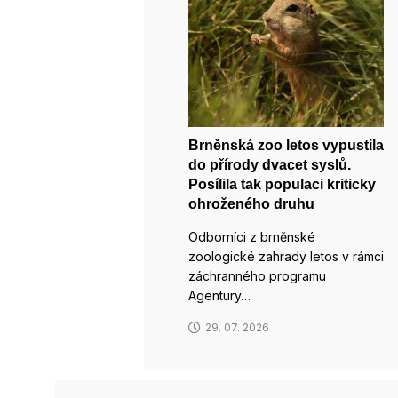
Brněnská zoo letos vypustila
do přírody dvacet syslů.
Posílila tak populaci kriticky
ohroženého druhu
Odborníci z brněnské
zoologické zahrady letos v rámci
záchranného programu
Agentury…
29. 07. 2026