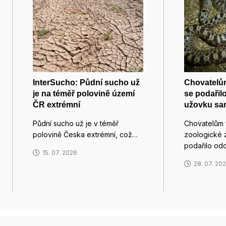
InterSucho: Půdní sucho už
Chovatelů
je na téměř polovině území
se podařil
ČR extrémní
užovku sa
Půdní sucho už je v téměř
Chovatelům 
polovině Česka extrémní, což…
zoologické 
podařilo od
15. 07. 2026
28. 07. 20