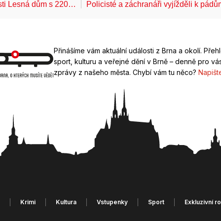
ásti Lesná dům s 220…
Policisté a záchranáři vyjížděli k pád
Přinášíme vám aktuální události z Brna a okolí. Přeh
sport, kulturu a veřejné dění v Brně – denně pro vás
zprávy z našeho města. Chybí vám tu něco?
Napišt
Krimi
Kultura
Vstupenky
Sport
Exkluzivní r