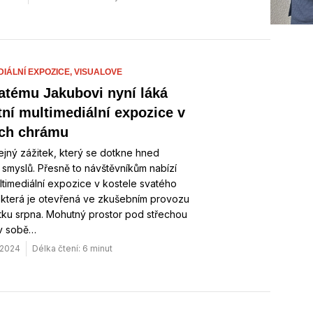
DIÁLNÍ EXPOZICE,
VISUALOVE
atému Jakubovi nyní láká
tní multimediální expozice v
ch chrámu
jný zážitek, který se dotkne hned
 smyslů. Přesně to návštěvníkům nabízí
timediální expozice v kostele svatého
 která je otevřená ve zkušebním provozu
tku srpna. Mohutný prostor pod střechou
v sobě…
 2024
Délka čtení: 6 minut