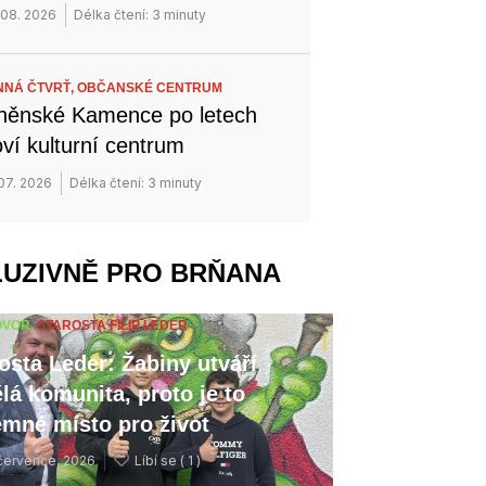
 08. 2026
Délka čtení: 3 minuty
NÁ ČTVRŤ,
OBČANSKÉ CENTRUM
něnské Kamence po letech
ví kulturní centrum
 07. 2026
Délka čtení: 3 minuty
LUZIVNĚ PRO BRŇANA
OVOR,
STAROSTA FILIP LEDER
osta Leder: Žabiny utváří
lá komunita, proto je to
emné místo pro život
července, 2026
Líbí se (
1 )