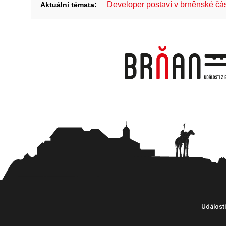
Developer postaví v brněnské č
Aktuální témata:
Události