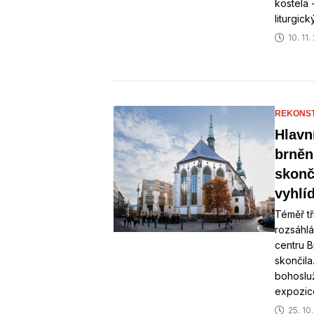
kostela 
liturgic
10. 11
REKONS
Hlavn
brněn
skonč
vyhlí
Téměř tř
rozsáhlá
centru B
skončila
bohosluž
expozic
25. 10