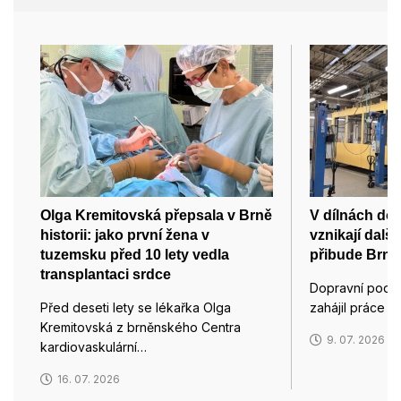
Olga Kremitovská přepsala v Brně
V dílnách do
historii: jako první žena v
vznikají dalš
tuzemsku před 10 lety vedla
přibude Brnu 
transplantaci srdce
Dopravní podn
Před deseti lety se lékařka Olga
zahájil práce 
Kremitovská z brněnského Centra
9. 07. 2026
kardiovaskulární…
16. 07. 2026