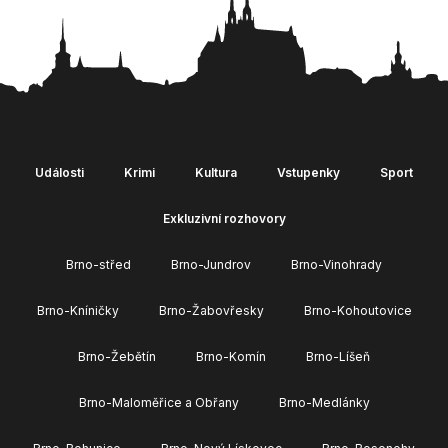
Události
Krimi
Kultura
Vstupenky
Sport
Exkluzivní rozhovory
Brno-střed
Brno-Jundrov
Brno-Vinohrady
Brno-Kníničky
Brno-Žabovřesky
Brno-Kohoutovice
Brno-Žebětín
Brno-Komín
Brno-Líšeň
Brno-Maloměřice a Obřany
Brno-Medlánky