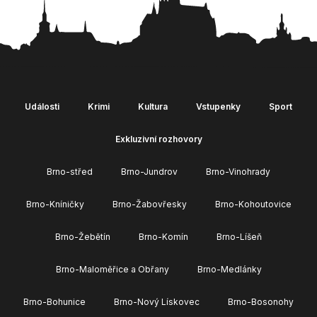
Události
Krimi
Kultura
Vstupenky
Sport
Exkluzivní rozhovory
Brno-střed
Brno-Jundrov
Brno-Vinohrady
Brno-Kníničky
Brno-Žabovřesky
Brno-Kohoutovice
Brno-Žebětín
Brno-Komín
Brno-Líšeň
Brno-Maloměřice a Obřany
Brno-Medlánky
Brno-Bohunice
Brno-Nový Lískovec
Brno-Bosonohy