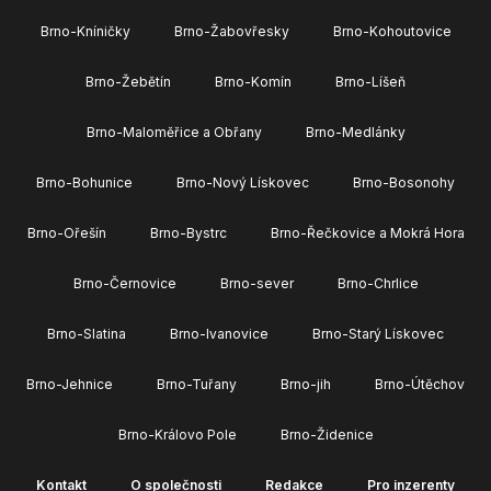
Brno-Kníničky
Brno-Žabovřesky
Brno-Kohoutovice
Brno-Žebětín
Brno-Komín
Brno-Líšeň
Brno-Maloměřice a Obřany
Brno-Medlánky
Brno-Bohunice
Brno-Nový Lískovec
Brno-Bosonohy
Brno-Ořešín
Brno-Bystrc
Brno-Řečkovice a Mokrá Hora
Brno-Černovice
Brno-sever
Brno-Chrlice
Brno-Slatina
Brno-Ivanovice
Brno-Starý Lískovec
Brno-Jehnice
Brno-Tuřany
Brno-jih
Brno-Útěchov
Brno-Královo Pole
Brno-Židenice
Kontakt
O společnosti
Redakce
Pro inzerenty