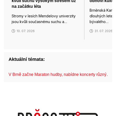
kvůli suchu vysokým stresem už
obnoví kultu
na začátku léta
Brněnská Kamen
Stromy v lesích Mendelovy univerzity
dlouhých lete
jsou kvůli současnému suchu a…
bývalého…
10. 07. 2026
31. 07. 2026
Aktuální témata:
V Brně začne Maraton hudby, nabídne koncerty různý…