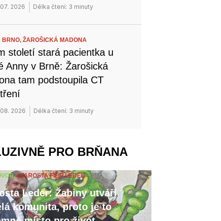
 07. 2026
Délka čtení: 3 minuty
 BRNO,
ŽAROŠICKÁ MADONA
 století stará pacientka u
é Anny v Brně: Žarošická
na tam podstoupila CT
tření
 08. 2026
Délka čtení: 3 minuty
LUZIVNĚ PRO BRŇANA
OVOR,
STAROSTA FILIP LEDER
osta Leder: Žabiny utváří
lá komunita, proto je to
emné místo pro život