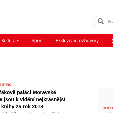
Kultura
Sport
Exkluzivní rozhovory
G BRNO
žákově paláci Moravské
e jsou k vidění nejkrásnější
 knihy za rok 2018
CENY B