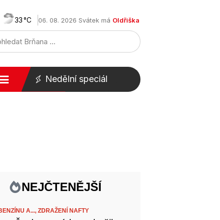
33
06. 08. 2026 Svátek má
Oldřiška
Nedělní speciál
NEJČTENĚJŠÍ
ENZÍNU A...,
ZDRAŽENÍ NAFTY