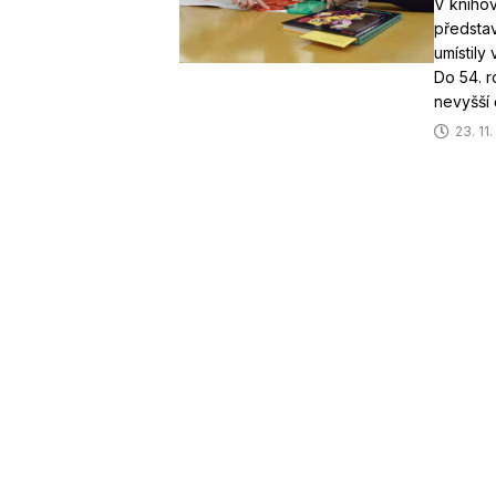
V knihov
představ
umístily
Do 54. r
nevyšší č
23. 11