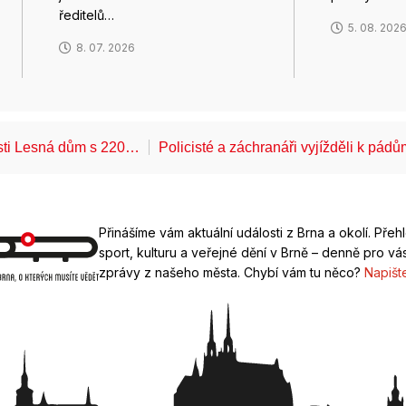
ředitelů…
5. 08. 202
8. 07. 2026
ásti Lesná dům s 220…
Policisté a záchranáři vyjížděli k pád
Přinášíme vám aktuální události z Brna a okolí. Přeh
sport, kulturu a veřejné dění v Brně – denně pro vás
zprávy z našeho města. Chybí vám tu něco?
Napišt