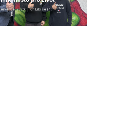
července, 2026
Líbí se (
1 )