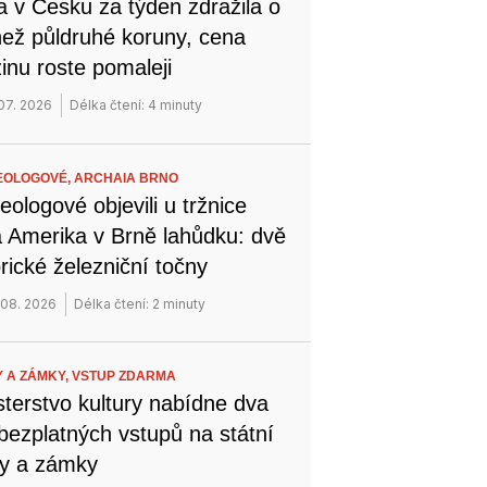
a v Česku za týden zdražila o
než půldruhé koruny, cena
inu roste pomaleji
 07. 2026
Délka čtení: 4 minuty
EOLOGOVÉ,
ARCHAIA BRNO
eologové objevili u tržnice
 Amerika v Brně lahůdku: dvě
orické železniční točny
 08. 2026
Délka čtení: 2 minuty
 A ZÁMKY,
VSTUP ZDARMA
sterstvo kultury nabídne dva
bezplatných vstupů na státní
y a zámky