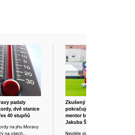
ravy padaly
Zkušený záložník Jiří Texl
kordy, dvě stanice
pokračuje ve Zbrojovce jako
řes 40 stupňů
mentor béčka vedle parťáka
Jakuba Šurala
ordy na jihu Moravy
erý na všech…
Nejdéle sloužící hráč Zbrojovky