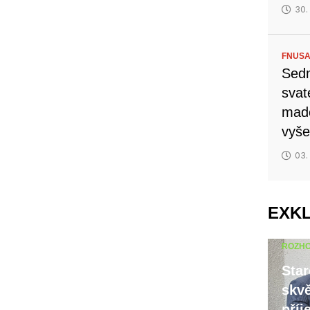
30.
FNUSA
Sedm
svat
mado
vyše
03.
EXK
ROZH
Star
skvě
příj