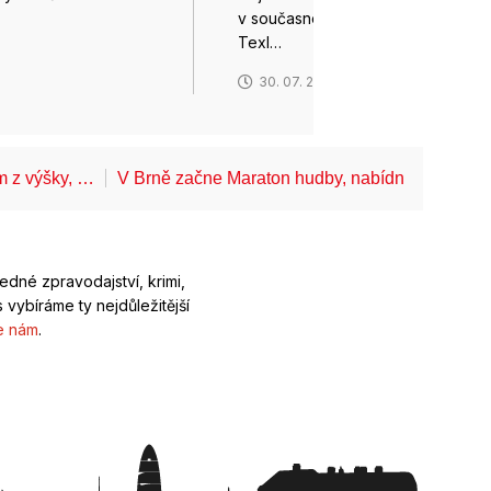
v současném kádru A-týmu Jiří
6
Texl…
30. 07. 2026
ům z výšky, …
V Brně začne Maraton hudby, nabídne koncerty
ledné zpravodajství, krimi,
 vybíráme ty nejdůležitější
e nám
.