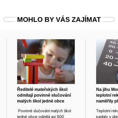
MOHLO BY VÁS ZAJÍMAT
Ředitelé mateřských škol
Na jihu Mo
odmítají povinné slučování
teplotní re
malých škol jedné obce
naměřily p
Povinné slučování malých škol
Teplotní rek
jedné obce odmítá asi 600
padaly v út