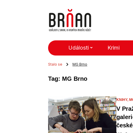
Události
Krimi
Stalo se
MG Brno
Tag: MG Brno
KNIHY,
M
V Pra
galeri
české