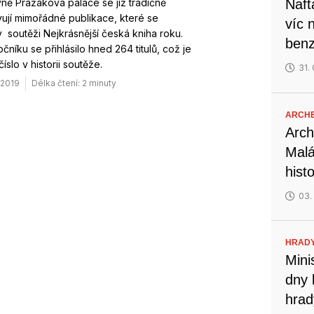
ně Pražákova paláce se již tradičně
Naft
ují mimořádné publikace, které se
víc 
 v soutěži Nejkrásnější česká kniha roku.
benz
očníku se přihlásilo hned 264 titulů, což je
íslo v historii soutěže.
31.
. 2019
Délka čtení: 2 minuty
ARCH
Arch
Malá
hist
03.
HRADY
Mini
dny 
hrad