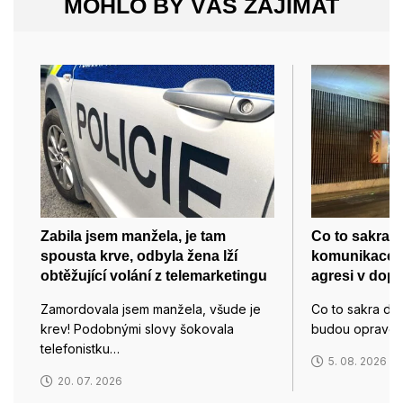
MOHLO BY VÁS ZAJÍMAT
Zabila jsem manžela, je tam
Co to sakra 
spousta krve, odbyla žena lží
komunikace s
obtěžující volání z telemarketingu
agresi v dop
Zamordovala jsem manžela, všude je
Co to sakra děl
krev! Podobnými slovy šokovala
budou opravo
telefonistku…
5. 08. 2026
20. 07. 2026