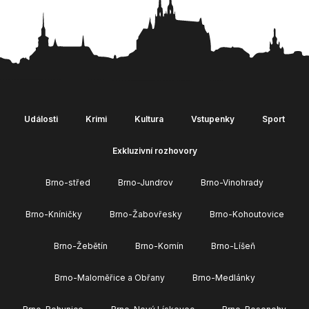
Události
Krimi
Kultura
Vstupenky
Sport
Exkluzivní rozhovory
Brno-střed
Brno-Jundrov
Brno-Vinohrady
Brno-Kníničky
Brno-Žabovřesky
Brno-Kohoutovice
Brno-Žebětín
Brno-Komín
Brno-Líšeň
Brno-Maloměřice a Obřany
Brno-Medlánky