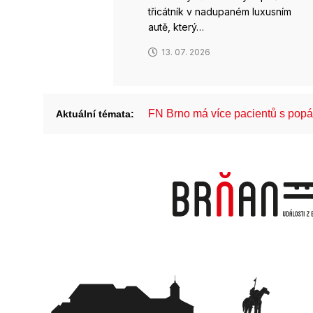
třicátník v nadupaném luxusním
autě, který…
13. 07. 2026
FN Brno má více pacientů s pop
Aktuální témata: