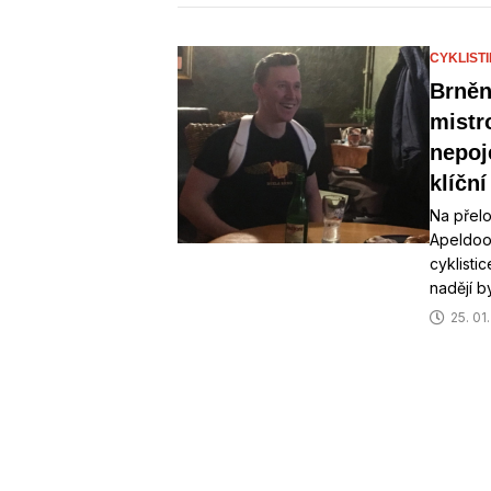
CYKLIST
Brněn
mistr
nepoj
klíční
Na přel
Apeldoor
cyklisti
nadějí b
25. 01