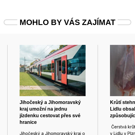
MOHLO BY VÁS ZAJÍMAT
Jihočeský a Jihomoravský
Krůtí steh
kraj umožní na jednu
Lidlu obsa
jízdenku cestovat přes své
způsobujíc
hranice
Čerstvá krů
Jihočeský a Jihomoravský kraj o
v Lidlu v Pl