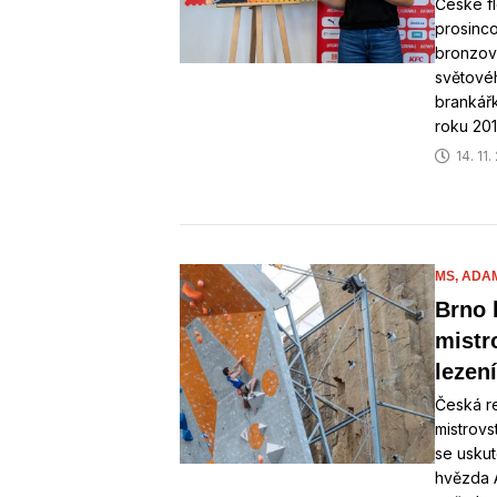
České fl
prosinco
bronzov
světovéh
brankářk
roku 201
14. 11
MS,
ADA
Brno 
mistr
lezení
Česká r
mistrovs
se uskut
hvězda 