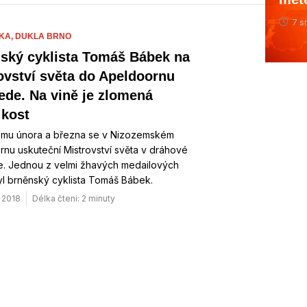
7 s
IKA,
DUKLA BRNO
ský cyklista Tomáš Bábek na
ovství světa do Apeldoornu
ede. Na vině je zlomená
 kost
omu února a března se v Nizozemském
nu uskuteční Mistrovství světa v dráhové
ce. Jednou z velmi žhavých medailových
yl brněnský cyklista Tomáš Bábek.
. 2018
Délka čtení: 2 minuty