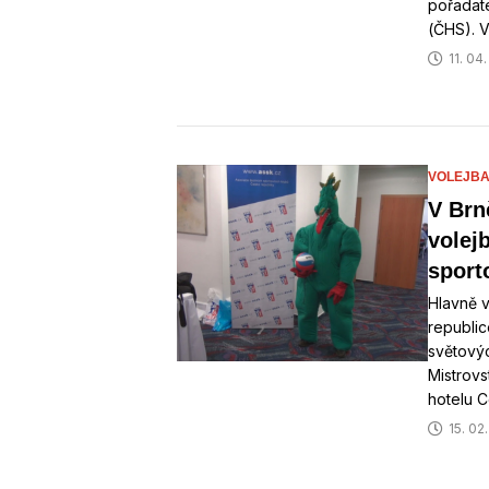
pořadate
(ČHS). 
11. 04
VOLEJBA
V Brn
volejb
sport
Hlavně v
republic
světovýc
Mistrovs
hotelu C
15. 02