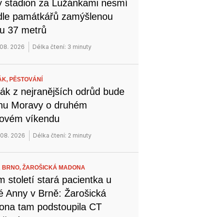
 stadion za Lužánkami nesmí
dle památkářů zamýšlenou
u 37 metrů
 08. 2026
Délka čtení: 3 minuty
ÁK,
PĚSTOVÁNÍ
ák z nejranějších odrůd bude
ihu Moravy o druhém
novém víkendu
 08. 2026
Délka čtení: 2 minuty
 BRNO,
ŽAROŠICKÁ MADONA
 století stará pacientka u
é Anny v Brně: Žarošická
na tam podstoupila CT