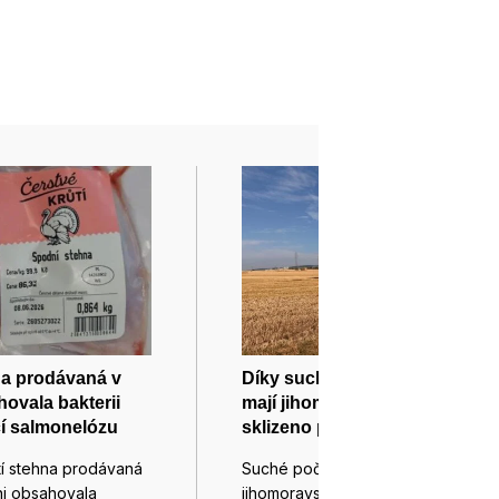
na prodávaná v
Díky suchému počasí už
hovala bakterii
mají jihomoravští zemědělci
í salmonelózu
sklizeno přes 50 pct obilovin
tí stehna prodávaná
Suché počasí umožnilo
zni obsahovala
jihomoravským zemědělcům