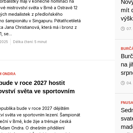
orbalistky mají v konečné nominaci na
Nový
vé mistrovství světa v Brně a Ostravě 12
mít 
ých medailistek z předloňského
výšk
o šampionátu v Singapuru. Pětatřicetiletá
a Jana Christianová, která má i bronz z
07.
1, se…
. 2025
Délka čtení: 5 minut
BURČ
Burč
na j
srp
M ONDRA
bude v roce 2027 hostit
04.
ovství světa ve sportovním
FNUSA
epublika bude v roce 2027 dějištěm
Sedm
tví světa ve sportovním lezení. Šampionát
svat
eční v Brně, kde žije a trénuje česká
mado
Adam Ondra. O dnešním přidělení