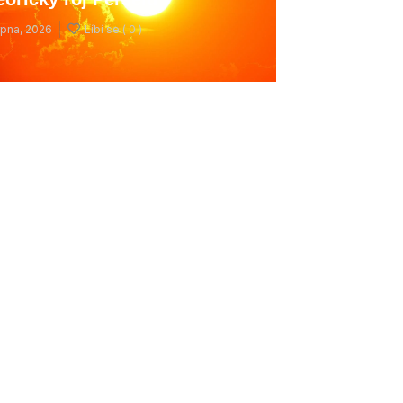
rpna, 2026
Líbí se (
0 )