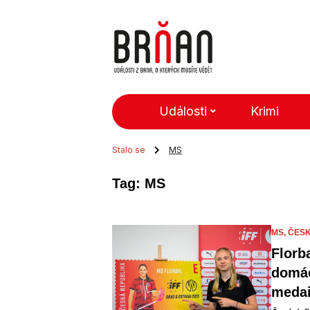
Události
Krimi
Stalo se
MS
Tag: MS
MS,
ČESK
Florb
domác
medai