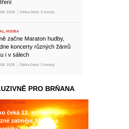
tření
 08. 2026
Délka čtení: 3 minuty
VAL,
HUDBA
ně začne Maraton hudby,
dne koncerty různých žánrů
u i v sálech
 08. 2026
Délka čtení: 3 minuty
LUZIVNĚ PRO BRŇANA
AVOSTI,
VESMÍR
o čeká 12. srpna
zné zatmění Slunce a
orický roj Perseid