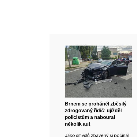
Brnem se proháněl zběsilý
zdrogovaný řidič: ujížděl
policistům a naboural
několik aut
Jako smyslů zbavený si počínal