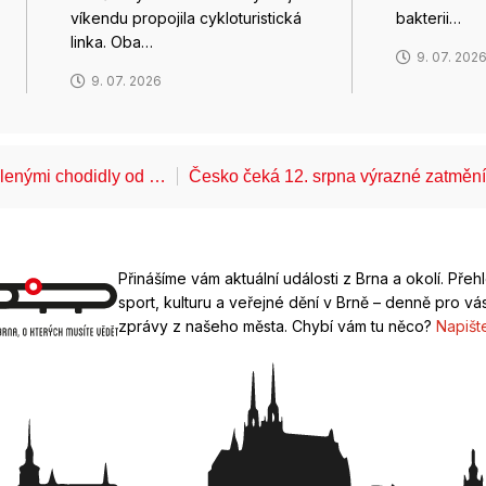
víkendu propojila cykloturistická
bakterii…
linka. Oba…
9. 07. 202
9. 07. 2026
álenými chodidly od …
Česko čeká 12. srpna výrazné zatměn
Přinášíme vám aktuální události z Brna a okolí. Přeh
sport, kulturu a veřejné dění v Brně – denně pro vás
zprávy z našeho města. Chybí vám tu něco?
Napišt