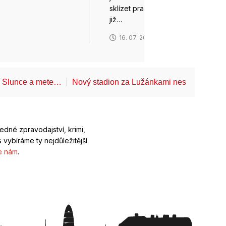
sklízet prakticky bez přestávky
již…
6
16. 07. 2026
í Slunce a mete…
Nový stadion za Lužánkami nesmí mít dle
ledné zpravodajství, krimi,
 vybíráme ty nejdůležitější
e nám
.