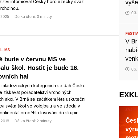
lství informoval Český horolezecký svaz
vyše
Vrcholnou…
03.
. 2025
Délka čtení: 3 minuty
FESTI
V Br
nabí
L,
MS
venk
ě bude v červnu MS ve
alu škol. Hostit je bude 16.
06.
ovních hal
 mládežnických kategoriích se daří České
e získávat pořadatelství vrcholných
EXK
h akcí. V Brně se začátkem léta uskuteční
tví světa škol ve volejbalu a ve středu v
ZAJÍM
ontinental proběhlo losování do skupin.
Česk
. 2018
Délka čtení: 2 minuty
výra
mete