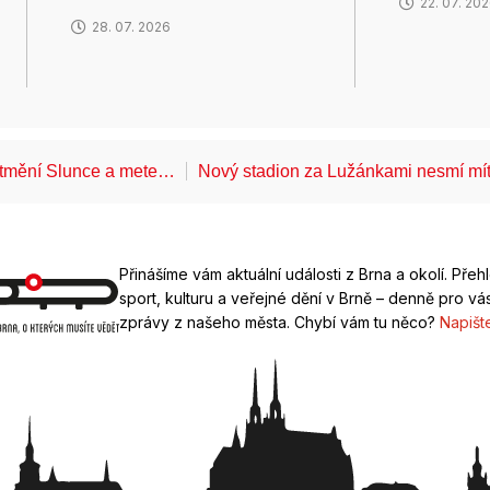
22. 07. 20
28. 07. 2026
atmění Slunce a mete…
Nový stadion za Lužánkami nesmí mí
Přinášíme vám aktuální události z Brna a okolí. Přeh
sport, kulturu a veřejné dění v Brně – denně pro vás
zprávy z našeho města. Chybí vám tu něco?
Napišt