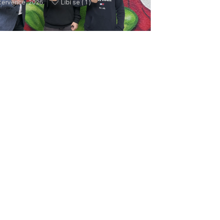
července, 2026
Líbí se (
1 )