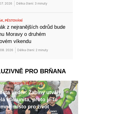
 07. 2026
Délka čtení: 3 minuty
ÁK,
PĚSTOVÁNÍ
ák z nejranějších odrůd bude
ihu Moravy o druhém
novém víkendu
 08. 2026
Délka čtení: 2 minuty
LUZIVNĚ PRO BRŇANA
OVOR,
STAROSTA FILIP LEDER
osta Leder: Žabiny utváří
lá komunita, proto je to
emné místo pro život