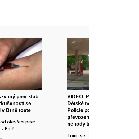
kzvaný peer klub
VIDEO: Pod majáky až do
 zkušeností se
Dětské nemocnice v Brně.
i v Brně roste
Policie pomáhala s
převozem děvčátka od
 od otevření peer
nehody tří aut
k v Brně,…
Tomu se říká pořádná jízda.