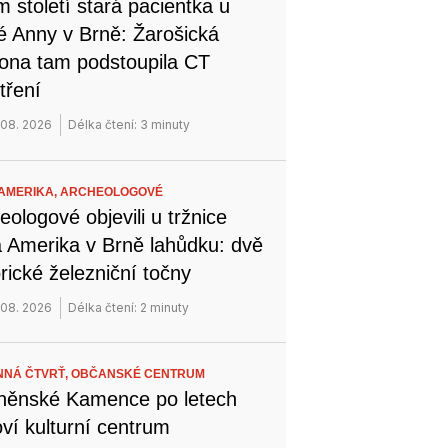
 století stará pacientka u
é Anny v Brně: Žarošická
na tam podstoupila CT
tření
 08. 2026
Délka čtení: 3 minuty
AMERIKA,
ARCHEOLOGOVÉ
eologové objevili u tržnice
 Amerika v Brně lahůdku: dvě
orické železniční točny
 08. 2026
Délka čtení: 2 minuty
NÁ ČTVRŤ,
OBČANSKÉ CENTRUM
něnské Kamence po letech
ví kulturní centrum