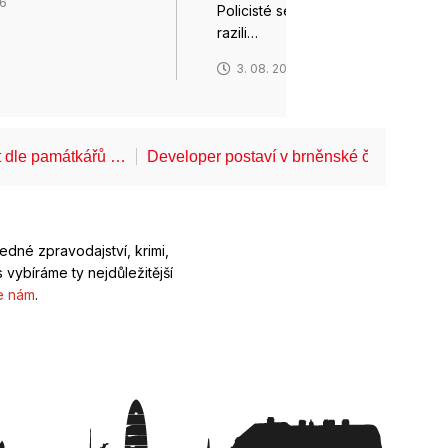
26
Policisté se zapnutými majáky
razili…
3. 08. 2026
t dle památkářů …
Developer postaví v brněnské části Lesn
ledné zpravodajství, krimi,
 vybíráme ty nejdůležitější
e nám
.