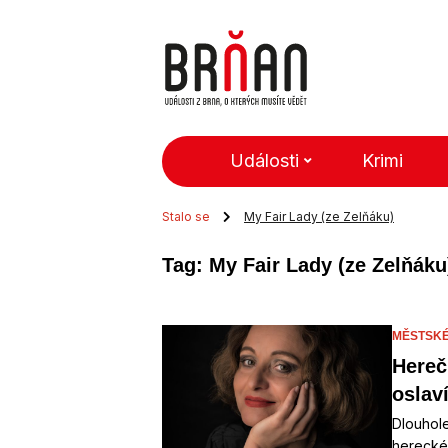
Události
Krimi
Stalo se
My Fair Lady (ze Zelňáku)
Tag: My Fair Lady (ze Zelňáku
MĚSTSKÉ
Hereč
oslaví
Dlouhole
herecké