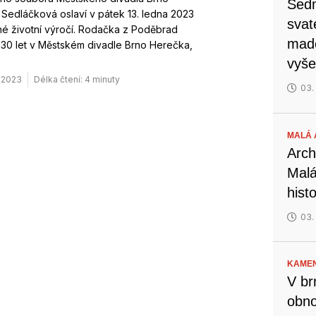
Sedm
Sedláčková oslaví v pátek 13. ledna 2023
svat
é životní výročí. Rodačka z Poděbrad
mado
 30 let v Městském divadle Brno Herečka,
vyše
. 2023
Délka čtení: 4 minuty
03.
MALÁ 
Arch
Malá
hist
03.
KAMEN
V br
obno