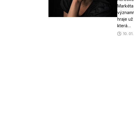
Markéta 
významn
hraje už
která…
10. 01