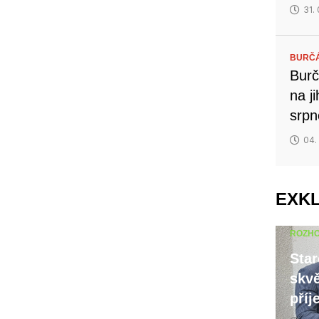
31.
BURČ
Burč
na j
srp
04.
EXK
ROZH
Star
skvě
příj