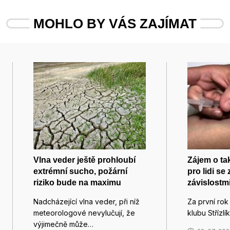
MOHLO BY VÁS ZAJÍMAT
Vlna veder ještě prohloubí
Zájem o ta
extrémní sucho, požární
pro lidi se
riziko bude na maximu
závislostm
Nadcházející vlna veder, při níž
Za první rok
meteorologové nevylučují, že
klubu Střízlí
výjimečně může…