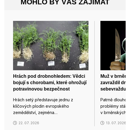
MOHLO BY VÁS ZAJÍMAT
Hrách pod drobnohledem: Vědci
Muž v brněn
bojují s chorobami, které ohrožují
zavraždil dru
potravinovou bezpečnost
sebevraždu
Hrách setý představuje jednu z
Patrně dlouhod
klíčových plodin evropského
problémy stály 
zemědělství, zejména…
v brněnských T
22. 07. 2026
13. 07. 2026