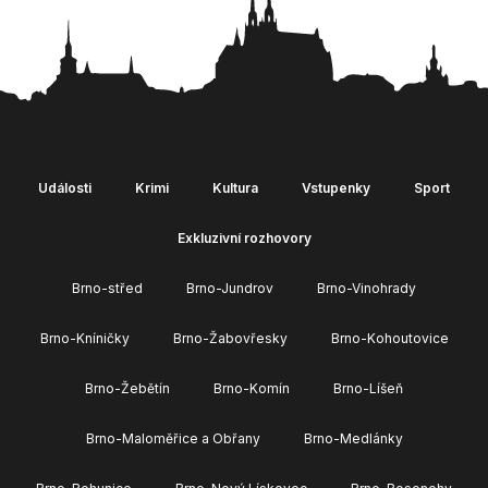
Události
Krimi
Kultura
Vstupenky
Sport
Exkluzivní rozhovory
Brno-střed
Brno-Jundrov
Brno-Vinohrady
Brno-Kníničky
Brno-Žabovřesky
Brno-Kohoutovice
Brno-Žebětín
Brno-Komín
Brno-Líšeň
Brno-Maloměřice a Obřany
Brno-Medlánky