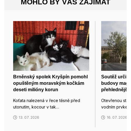
MOHLO BY VÁS ZAJÍMAT
Brněnský spolek Kryšpín pomohl
Soutěž určil
opuštěným moravským kočkám
budovy magis
deseti milióny korun
přehlednější 
Koťata nalezená v řece těsně před
Otevřenou stavb
utonutím, kocour v tak…
vodním prvkem
13. 07. 2026
16. 07. 2026