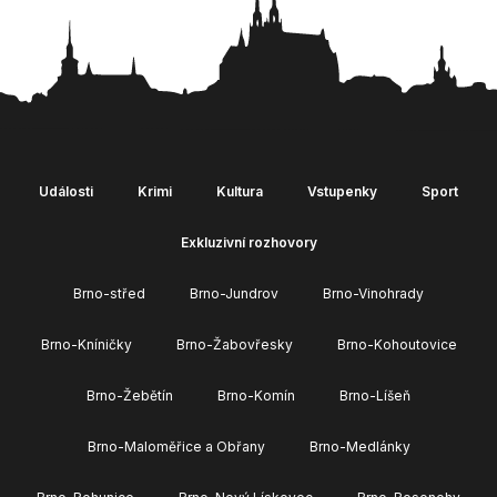
Události
Krimi
Kultura
Vstupenky
Sport
Exkluzivní rozhovory
Brno-střed
Brno-Jundrov
Brno-Vinohrady
Brno-Kníničky
Brno-Žabovřesky
Brno-Kohoutovice
Brno-Žebětín
Brno-Komín
Brno-Líšeň
Brno-Maloměřice a Obřany
Brno-Medlánky