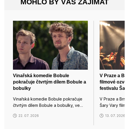
MOHLO BY VÁS ZAJÍMAT
Vinařská komedie Bobule
V Praze a Brn
pokračuje čtvrtým dílem Bobule a
filmové ozvě
bobulky
festivalu Šar
Vinařská komedie Bobule pokračuje
V Praze a Brně
čtvrtým dílem Bobule a bobulky, ve…
Šary Vary film
22. 07. 2026
13. 07. 2026