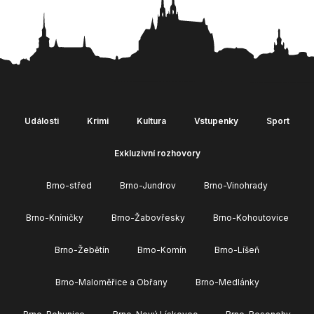
Události
Krimi
Kultura
Vstupenky
Sport
Exkluzivní rozhovory
Brno-střed
Brno-Jundrov
Brno-Vinohrady
Brno-Kníničky
Brno-Žabovřesky
Brno-Kohoutovice
Brno-Žebětín
Brno-Komín
Brno-Líšeň
Brno-Maloměřice a Obřany
Brno-Medlánky