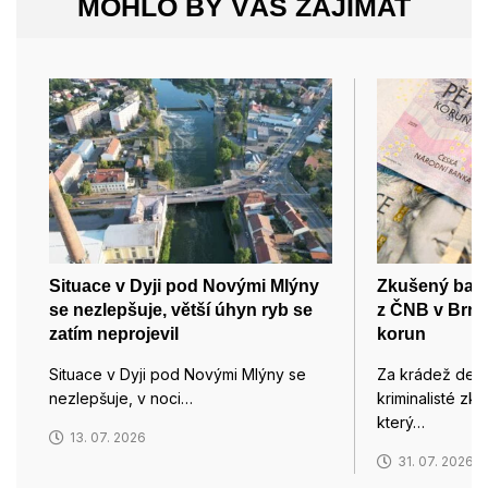
MOHLO BY VÁS ZAJÍMAT
Situace v Dyji pod Novými Mlýny
Zkušený bank
se nezlepšuje, větší úhyn ryb se
z ČNB v Brně
zatím neprojevil
korun
Situace v Dyji pod Novými Mlýny se
Za krádež desít
nezlepšuje, v noci…
kriminalisté z
který…
13. 07. 2026
31. 07. 2026