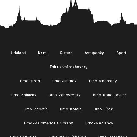
Události
Krimi
Kultura
Vstupenky
Sport
Exkluzivní rozhovory
Brno-střed
Brno-Jundrov
Brno-Vinohrady
Brno-Kníničky
Brno-Žabovřesky
Brno-Kohoutovice
Brno-Žebětín
Brno-Komín
Brno-Líšeň
Brno-Maloměřice a Obřany
Brno-Medlánky