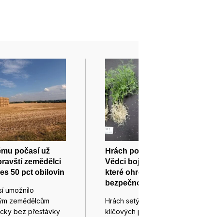
ému počasí už
Hrách pod drobnohledem:
oravští zemědělci
Vědci bojují s chorobami,
es 50 pct obilovin
které ohrožují potravinovou
bezpečnost
í umožnilo
kým zemědělcům
Hrách setý představuje jednu z
ticky bez přestávky
klíčových plodin evropského