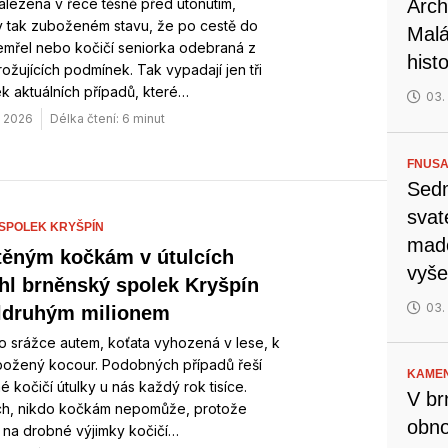
alezená v řece těsně před utonutím,
Arch
v tak zuboženém stavu, že po cestě do
Malá
emřel nebo kočičí seniorka odebraná z
hist
rožujících podmínek. Tak vypadají jen tři
k aktuálních případů, které…
03.
. 2026
Délka čtení: 6 minut
FNUSA
Sedm
svat
SPOLEK KRYŠPÍN
mado
ěným kočkám v útulcích
vyše
l brněnský spolek Kryšpín
03.
ldruhým milionem
 srážce autem, koťata vyhozená v lese, k
ubožený kocour. Podobných případů řeší
KAMEN
 kočičí útulky u nás každý rok tisíce.
V br
ich, nikdo kočkám nepomůže, protože
obno
 na drobné výjimky kočičí…