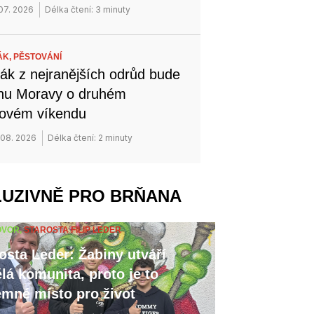
 07. 2026
Délka čtení: 3 minuty
ÁK,
PĚSTOVÁNÍ
ák z nejranějších odrůd bude
ihu Moravy o druhém
novém víkendu
 08. 2026
Délka čtení: 2 minuty
LUZIVNĚ PRO BRŇANA
OVOR,
STAROSTA FILIP LEDER
osta Leder: Žabiny utváří
lá komunita, proto je to
emné místo pro život