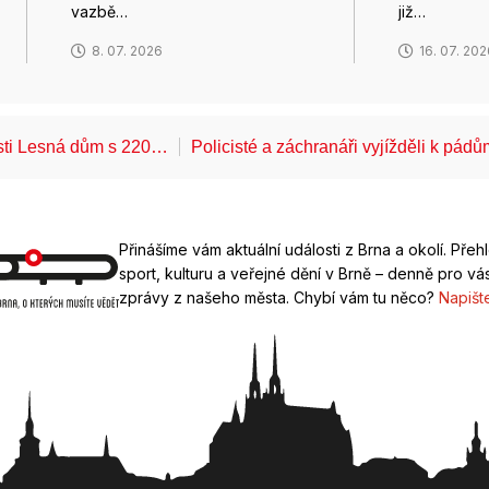
vazbě…
již…
8. 07. 2026
16. 07. 20
ásti Lesná dům s 220…
Policisté a záchranáři vyjížděli k pád
Přinášíme vám aktuální události z Brna a okolí. Přeh
sport, kulturu a veřejné dění v Brně – denně pro vás
zprávy z našeho města. Chybí vám tu něco?
Napišt