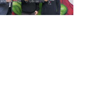
července, 2026
Líbí se (
1 )