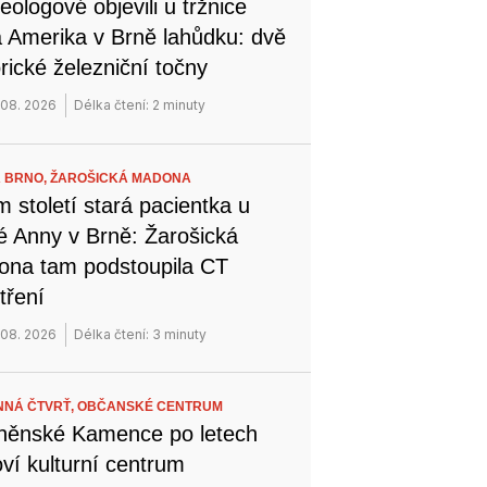
eologové objevili u tržnice
 Amerika v Brně lahůdku: dvě
orické železniční točny
 08. 2026
Délka čtení: 2 minuty
 BRNO,
ŽAROŠICKÁ MADONA
 století stará pacientka u
é Anny v Brně: Žarošická
na tam podstoupila CT
tření
 08. 2026
Délka čtení: 3 minuty
NÁ ČTVRŤ,
OBČANSKÉ CENTRUM
něnské Kamence po letech
ví kulturní centrum