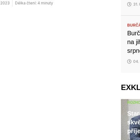
. 2023
Délka čtení: 4 minuty
31.
BURČ
Burč
na j
srp
04.
EXK
ROZH
Star
skvě
příj