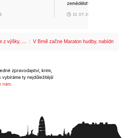
zemědělství, zejména…
26
22. 07. 2026
ům z výšky, …
V Brně začne Maraton hudby, nabídne koncerty
ledné zpravodajství, krimi,
 vybíráme ty nejdůležitější
e nám
.