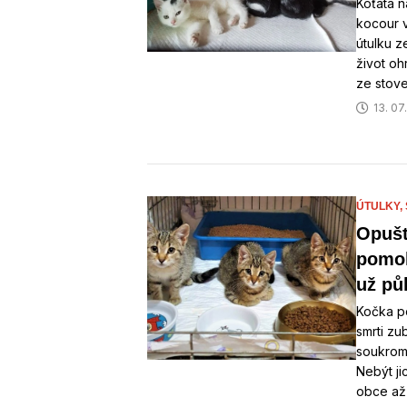
Koťata n
kocour 
útulku z
život oh
ze stove
13. 07
ÚTULKY,
Opušt
pomoh
už pů
Kočka po
smrti z
soukromé
Nebýt j
obce až