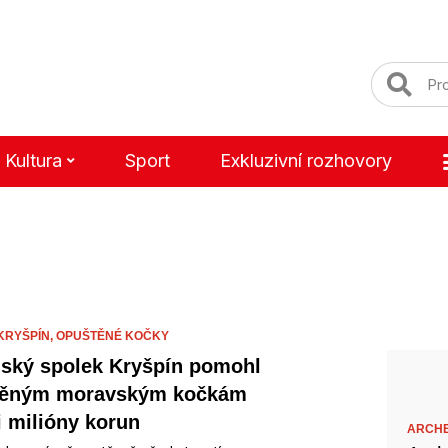
Kultura
Sport
Exkluzivní rozhovory
KRYŠPÍN,
OPUŠTĚNÉ KOČKY
ský spolek Kryšpín pomohl
těným moravským kočkám
i milióny korun
ARCH