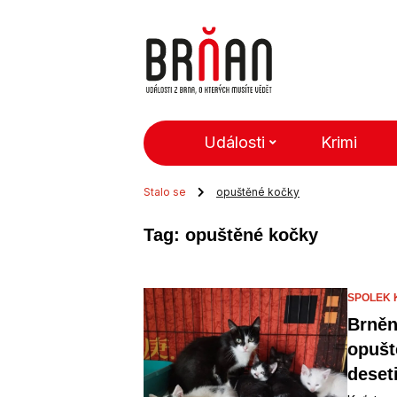
Události
Krimi
Stalo se
opuštěné kočky
Tag: opuštěné kočky
SPOLEK 
Brněn
opuš
deset