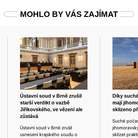
MOHLO BY VÁS ZAJÍMAT
Ústavní soud v Brně zrušil
Díky such
starší verdikt o vazbě
mají jihom
Jiřikovského, ve vězení ale
sklizeno př
zůstává
Suché počas
Ústavní soud v Brně zrušil
jihomoravs
usnesení krajského soudu o
sklízet prak