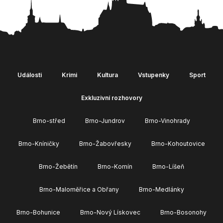
Události
Krimi
Kultura
Vstupenky
Sport
Exkluzivní rozhovory
Brno-střed
Brno-Jundrov
Brno-Vinohrady
Brno-Kníničky
Brno-Žabovřesky
Brno-Kohoutovice
Brno-Žebětín
Brno-Komín
Brno-Líšeň
Brno-Maloměřice a Obřany
Brno-Medlánky
Brno-Bohunice
Brno-Nový Lískovec
Brno-Bosonohy