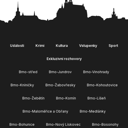
Události
Krimi
Kultura
Vstupenky
Sport
Exkluzivní rozhovory
Brno-střed
Brno-Jundrov
Brno-Vinohrady
Brno-Kníničky
Brno-Žabovřesky
Brno-Kohoutovice
Brno-Žebětín
Brno-Komín
Brno-Líšeň
Brno-Maloměřice a Obřany
Brno-Medlánky
Brno-Bohunice
Brno-Nový Lískovec
Brno-Bosonohy