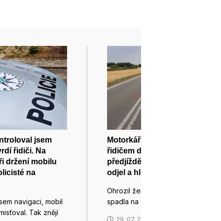
troloval jsem
Motorkářka po kolizi s
rdí řidiči. Na
řidičem dodávky při
při držení mobilu
předjíždění spadla. Šofér
licisté na
odjel a hledá ho policie
Ohrozil ženu na motorce tak, že
jsem navigaci, mobil
spadla na silnici a…
misťoval. Tak znějí
29. 07. 2026