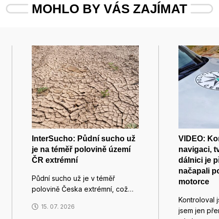
MOHLO BY VÁS ZAJÍMAT
InterSucho: Půdní sucho už
VIDEO: Kon
je na téměř polovině území
navigaci, tv
ČR extrémní
dálnici je 
načapali po
Půdní sucho už je v téměř
motorce
polovině Česka extrémní, což…
Kontroloval 
15. 07. 2026
jsem jen pře