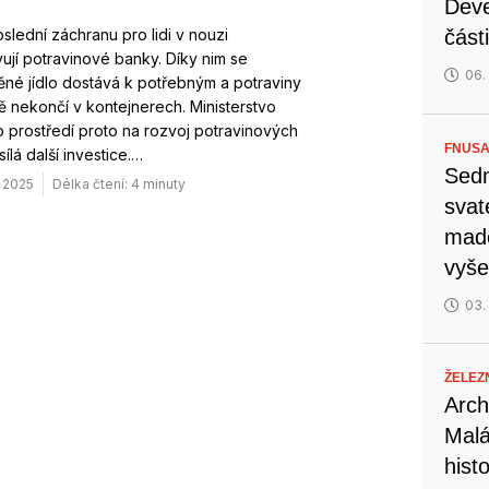
Deve
slední záchranu pro lidi v nouzi
část
ují potravinové banky. Díky nim se
06.
né jídlo dostává k potřebným a potraviny
 nekončí v kontejnerech. Ministerstvo
o prostředí proto na rozvoj potravinových
FNUSA
ílá další investice.…
Sedm
. 2025
Délka čtení: 4 minuty
svat
mado
vyše
03.
ŽELEZ
Arch
Malá
hist