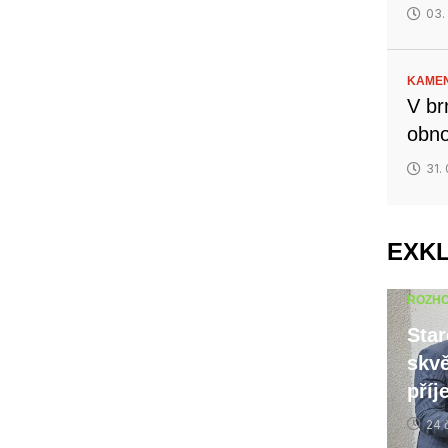
03.
KAMEN
V br
obno
31.
EXK
ROZH
Star
skvě
příj
24 