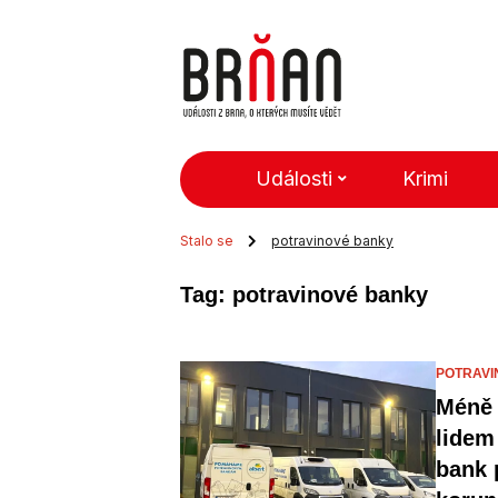
Události
Krimi
Stalo se
potravinové banky
Tag: potravinové banky
POTRAVI
Méně 
lidem
bank 