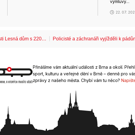
výmluvy…
22. 07. 20
ásti Lesná dům s 220…
Policisté a záchranáři vyjížděli k pád
Přinášíme vám aktuální události z Brna a okolí. Přeh
sport, kulturu a veřejné dění v Brně – denně pro vás
zprávy z našeho města. Chybí vám tu něco?
Napišt