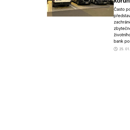
korun
Často po
představ
zachráně
zbytečně
životníh
bank pos
25. 01