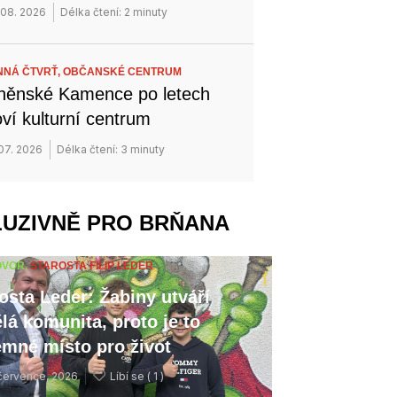
 08. 2026
Délka čtení: 2 minuty
NÁ ČTVRŤ,
OBČANSKÉ CENTRUM
něnské Kamence po letech
ví kulturní centrum
 07. 2026
Délka čtení: 3 minuty
LUZIVNĚ PRO BRŇANA
OVOR,
STAROSTA FILIP LEDER
osta Leder: Žabiny utváří
lá komunita, proto je to
emné místo pro život
července, 2026
Líbí se (
1 )