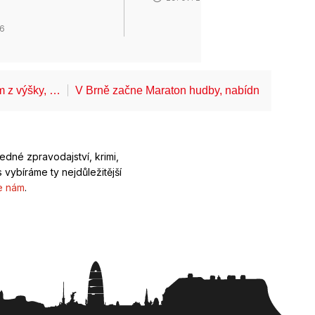
26
ům z výšky, …
V Brně začne Maraton hudby, nabídne koncerty
ledné zpravodajství, krimi,
 vybíráme ty nejdůležitější
e nám
.