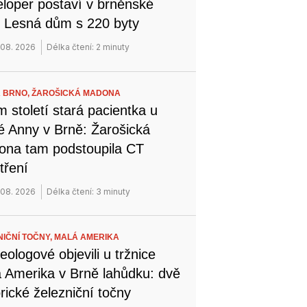
loper postaví v brněnské
i Lesná dům s 220 byty
 08. 2026
Délka čtení: 2 minuty
 BRNO,
ŽAROŠICKÁ MADONA
 století stará pacientka u
é Anny v Brně: Žarošická
na tam podstoupila CT
tření
 08. 2026
Délka čtení: 3 minuty
NIČNÍ TOČNY,
MALÁ AMERIKA
eologové objevili u tržnice
 Amerika v Brně lahůdku: dvě
orické železniční točny