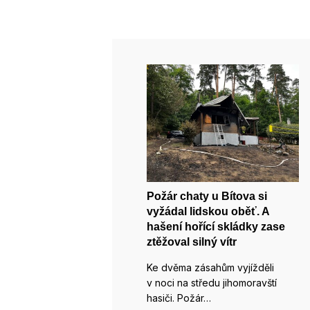
Požár chaty u Bítova si
vyžádal lidskou oběť. A
hašení hořící skládky zase
ztěžoval silný vítr
Ke dvěma zásahům vyjížděli
v noci na středu jihomoravští
hasiči. Požár…