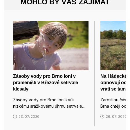
MOHLO BY VÁS ZAJÍMAT
Zásoby vody pro Brno loni v
Na Hádecké p
prameništi v Březové setrvale
obnovují och
klesaly
vrátí se tam i
Zásoby vody pro Brno loni kvůli
Zarostlou část
nízkému srážkovému úhrnu setrvale…
Brna chtějí och
23. 07. 2026
26. 07. 2026