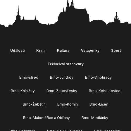
Události
Krimi
Kultura
Vstupenky
Sport
Exkluzivní rozhovory
Brno-střed
Brno-Jundrov
Brno-Vinohrady
Brno-Kníničky
Brno-Žabovřesky
Brno-Kohoutovice
Brno-Žebětín
Brno-Komín
Brno-Líšeň
Brno-Maloměřice a Obřany
Brno-Medlánky