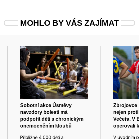
MOHLO BY VÁS ZAJÍMAT
Sobotní akce Úsměvy
Zbrojovce
navzdory bolesti má
nejen proti
podpořit děti s chronickým
Večeřa. V 
onemocněním kloubů
operovali 
Přibližně 4 000 dětí a
V úvodním p