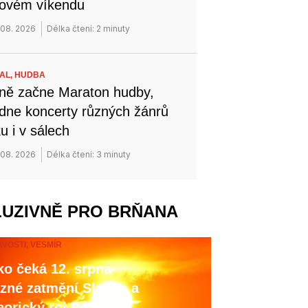
novém víkendu
 08. 2026
Délka čtení: 2 minuty
VAL,
HUDBA
ně začne Maraton hudby,
dne koncerty různých žánrů
u i v sálech
 08. 2026
Délka čtení: 3 minuty
LUZIVNĚ PRO BRŇANA
AVOSTI,
VESMÍR
o čeká 12. srpna
zné zatmění Slunce a
orický roj Perseid