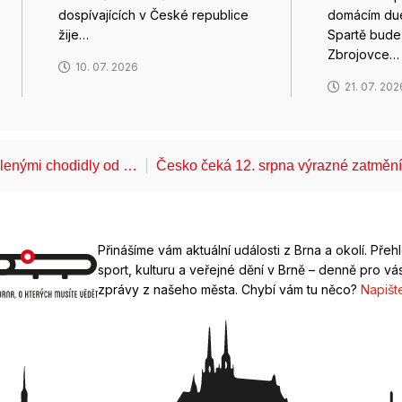
dospívajících v České republice
domácím due
žije…
Spartě bude
Zbrojovce…
10. 07. 2026
21. 07. 202
álenými chodidly od …
Česko čeká 12. srpna výrazné zatměn
Přinášíme vám aktuální události z Brna a okolí. Přeh
sport, kulturu a veřejné dění v Brně – denně pro vás
zprávy z našeho města. Chybí vám tu něco?
Napišt