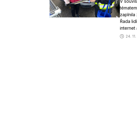
V souvis
tématem
zaplnila
Řada lid
internet
24. 11