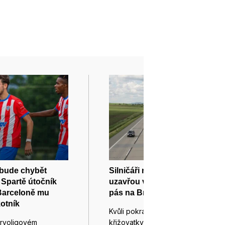
 bude chybět
Silničáři na dálnici D2 v Brně
 Spartě útočník
uzavřou v pátek večer jízdní
Barceloně mu
pás na Bratislavu
kotník
Kvůli pokračující přestavbě
rvoligovém
křižovatky dálnic D1 a D2 na