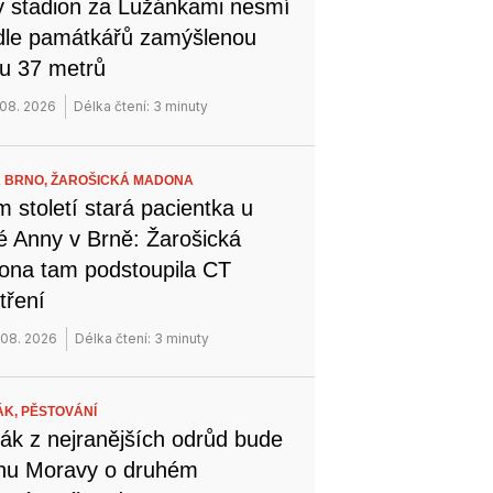
 stadion za Lužánkami nesmí
dle památkářů zamýšlenou
u 37 metrů
 08. 2026
Délka čtení: 3 minuty
 BRNO,
ŽAROŠICKÁ MADONA
 století stará pacientka u
é Anny v Brně: Žarošická
na tam podstoupila CT
tření
 08. 2026
Délka čtení: 3 minuty
ÁK,
PĚSTOVÁNÍ
ák z nejranějších odrůd bude
ihu Moravy o druhém