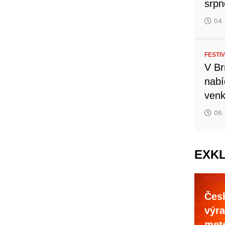
srp
04.
FESTI
V Br
nabí
venk
06.
EXK
ZAJÍM
Česk
výra
mete