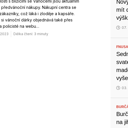
losti s blížícími se Vánocemi jsou aktuálním
Nový
 předvánoční nákupy. Nákupní centra se
mít 
 zákazníky, což láká i zloděje a kapsáře.
výšk
í si vánoční dárky objednává také přes
 a policisté na webu…
07.
. 2023
Délka čtení: 3 minuty
FNUSA
Sedm
svat
mado
vyše
03.
BURČ
Burč
na j