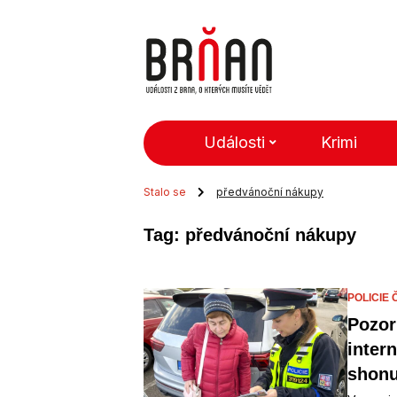
Události
Krimi
Stalo se
předvánoční nákupy
Tag: předvánoční nákupy
POLICIE 
Pozor
inter
shonu