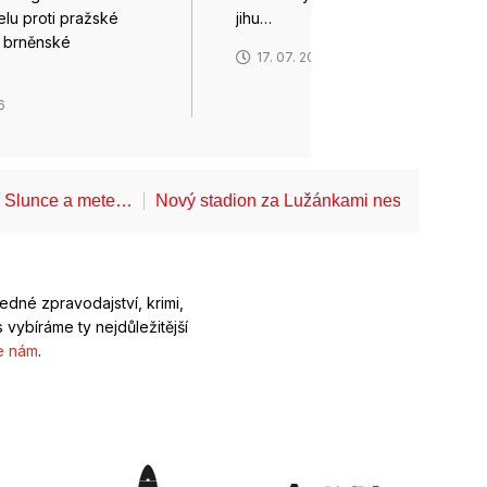
lu proti pražské
jihu…
 brněnské
17. 07. 2026
6
í Slunce a mete…
Nový stadion za Lužánkami nesmí mít dle
ledné zpravodajství, krimi,
 vybíráme ty nejdůležitější
e nám
.