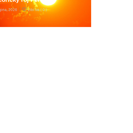
rpna, 2026
Líbí se (
0 )