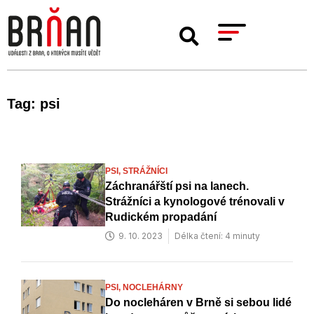
Tag: psi
PSI,
STRÁŽNÍCI
Záchranářští psi na lanech.
Strážníci a kynologové trénovali v
Rudickém propadání
9. 10. 2023
Délka čtení: 4 minuty
PSI,
NOCLEHÁRNY
Do nocleháren v Brně si sebou lidé