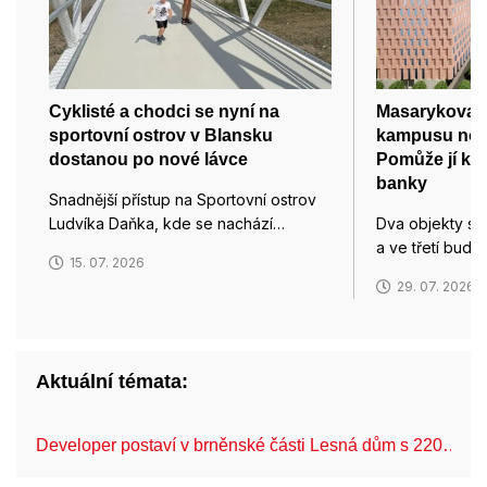
Cyklisté a chodci se nyní na
Masarykova un
sportovní ostrov v Blansku
kampusu nové
dostanou po nové lávce
Pomůže jí k 
banky
Snadnější přístup na Sportovní ostrov
Ludvíka Daňka, kde se nachází…
Dva objekty se
a ve třetí bud
15. 07. 2026
29. 07. 2026
Aktuální témata:
Developer postaví v brněnské části Lesná dům s 220…