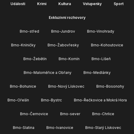
Události
Krimi
Kultura
Vstupenky
Sport
Exkluzivní rozhovory
Brno-střed
Brno-Jundrov
Brno-Vinohrady
Brno-Kníničky
Brno-Žabovřesky
Brno-Kohoutovice
Brno-Žebětín
Brno-Komín
Brno-Líšeň
Brno-Maloměřice a Obřany
Brno-Medlánky
Brno-Bohunice
Brno-Nový Lískovec
Brno-Bosonohy
Brno-Ořešín
Brno-Bystrc
Brno-Řečkovice a Mokrá Hora
Brno-Černovice
Brno-sever
Brno-Chrlice
Brno-Slatina
Brno-Ivanovice
Brno-Starý Lískovec