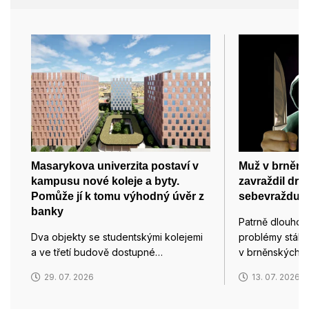
Masarykova univerzita postaví v
Muž v brněn
kampusu nové koleje a byty.
zavraždil dru
Pomůže jí k tomu výhodný úvěr z
sebevraždu
banky
Patrně dlouhod
Dva objekty se studentskými kolejemi
problémy stály 
a ve třetí budově dostupné…
v brněnských T
29. 07. 2026
13. 07. 2026