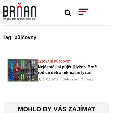
Tag: půjčovny
LYŽOVÁNÍ,
PŮJČOVNY
Nejčastěji si půjčují lyže v Brně
rodiče dětí a rekreační lyžaři
3. 02. 2019
Délka čtení: 3 minuty
MOHLO BY VÁS ZAJÍMAT