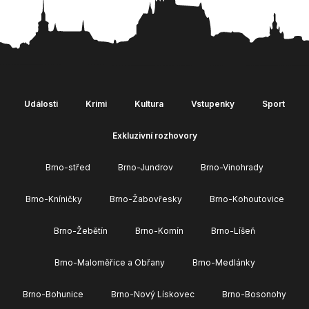
Události
Krimi
Kultura
Vstupenky
Sport
Exkluzivní rozhovory
Brno-střed
Brno-Jundrov
Brno-Vinohrady
Brno-Kníničky
Brno-Žabovřesky
Brno-Kohoutovice
Brno-Žebětín
Brno-Komín
Brno-Líšeň
Brno-Maloměřice a Obřany
Brno-Medlánky
Brno-Bohunice
Brno-Nový Lískovec
Brno-Bosonohy