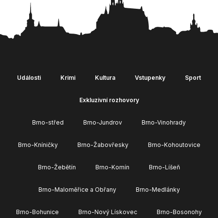
Události
Krimi
Kultura
Vstupenky
Sport
Exkluzivní rozhovory
Brno-střed
Brno-Jundrov
Brno-Vinohrady
Brno-Kníničky
Brno-Žabovřesky
Brno-Kohoutovice
Brno-Žebětín
Brno-Komín
Brno-Líšeň
Brno-Maloměřice a Obřany
Brno-Medlánky
Brno-Bohunice
Brno-Nový Lískovec
Brno-Bosonohy