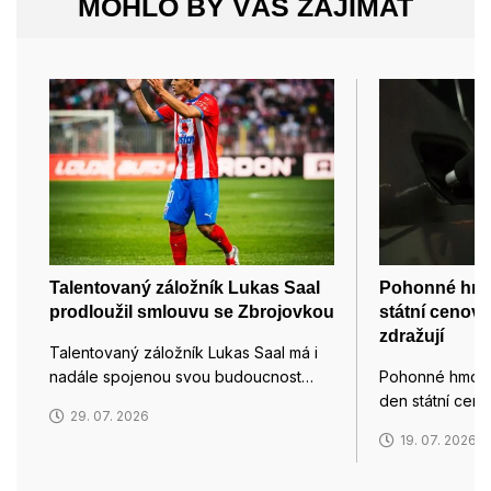
MOHLO BY VÁS ZAJÍMAT
Talentovaný záložník Lukas Saal
Pohonné hmot
prodloužil smlouvu se Zbrojovkou
státní cenov
zdražují
Talentovaný záložník Lukas Saal má i
nadále spojenou svou budoucnost…
Pohonné hmoty
den státní cen
29. 07. 2026
19. 07. 2026